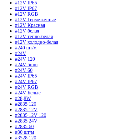
#12V IP65
#12V IP67
#12V RGB
#12V Герметичные
#12V Красная
#12V белая
#12V тепло-белая
#12V холодно-белая
#240 шт/м
#24V
#24V 120
#24V 5mm
#24V 60
#24V IP65
#24V IP67
#24V RGB
#24V Белые
#28,8W
#2835 120
#2835 12V
#2835 12V 120
#2835 24V
#2835 60
#30 шт/м
#3528 120