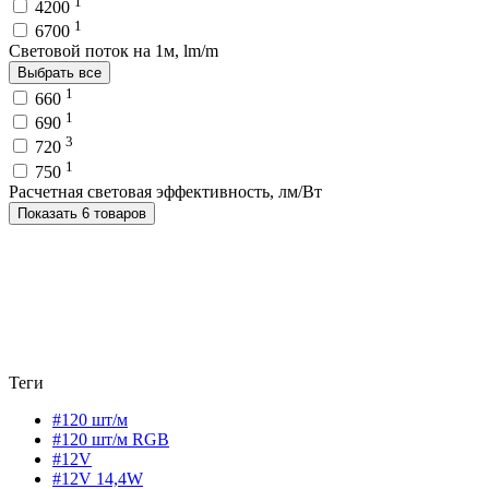
1
4200
1
6700
Световой поток на 1м, lm/m
Выбрать все
1
660
1
690
3
720
1
750
Расчетная световая эффективность, лм/Вт
Показать 6 товаров
Теги
#120 шт/м
#120 шт/м RGB
#12V
#12V 14,4W