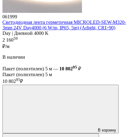
061999
Светодиодная лента герметичная MICROLED-SEW-M320-
3mm 24V Day4000 (6 W/m, IP65, 5m) (Arlight, CRI>90)
Day | Дневной 4000 K
59
2 160
₽/м
В наличии
95
Пакет (полиэтилен) 5 м —
10 802
₽
Пакет (полиэтилен) 5 м
95
10 802
₽
В корзину