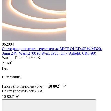
062004
Светодиодная лента герметичная MICROLED-SEW-M320-
3mm 24V Warm2700 (6 W/m, IP65, 5m) (Arlight, CRI>90)
Warm | Тёплый 2700 K
59
2 160
₽/м
В наличии
95
Пакет (полиэтилен) 5 м —
10 802
₽
Пакет (полиэтилен) 5 м
95
10 802
₽