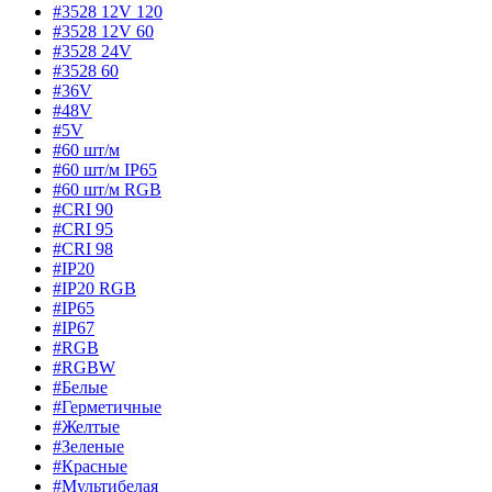
#3528 12V 120
#3528 12V 60
#3528 24V
#3528 60
#36V
#48V
#5V
#60 шт/м
#60 шт/м IP65
#60 шт/м RGB
#CRI 90
#CRI 95
#CRI 98
#IP20
#IP20 RGB
#IP65
#IP67
#RGB
#RGBW
#Белые
#Герметичные
#Желтые
#Зеленые
#Красные
#Мультибелая