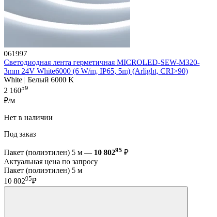
061997
Светодиодная лента герметичная MICROLED-SEW-M320-
3mm 24V White6000 (6 W/m, IP65, 5m) (Arlight, CRI>90)
White | Белый 6000 K
59
2 160
₽/м
Нет в наличии
Под заказ
95
Пакет (полиэтилен) 5 м —
10 802
₽
Актуальная цена по запросу
Пакет (полиэтилен) 5 м
95
10 802
₽