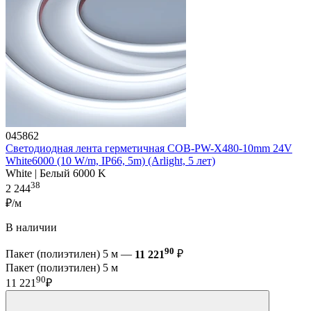
045862
Светодиодная лента герметичная COB-PW-X480-10mm 24V
White6000 (10 W/m, IP66, 5m) (Arlight, 5 лет)
White | Белый 6000 K
38
2 244
₽/м
В наличии
90
Пакет (полиэтилен) 5 м —
11 221
₽
Пакет (полиэтилен) 5 м
90
11 221
₽