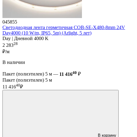
045855
Светодиодная лента герметичная COB-SE-X480-8mm 24V
Day4000 (10 W/m, IP65, 5m) (Arlight, 5 лет)
Day | Дневной 4000 K
28
2 283
₽/м
В наличии
40
Пакет (полиэтилен) 5 м —
11 416
₽
Пакет (полиэтилен) 5 м
40
11 416
₽
В корзину