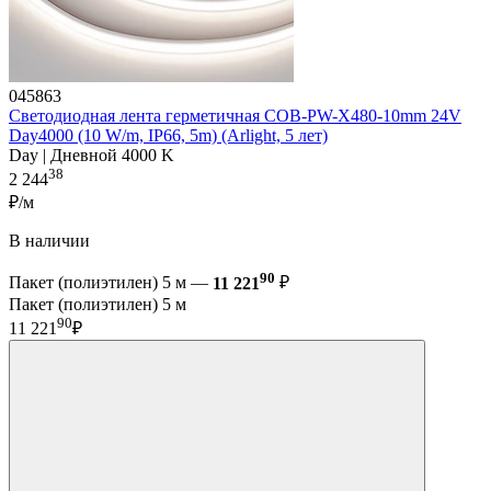
045863
Светодиодная лента герметичная COB-PW-X480-10mm 24V
Day4000 (10 W/m, IP66, 5m) (Arlight, 5 лет)
Day | Дневной 4000 K
38
2 244
₽/м
В наличии
90
Пакет (полиэтилен) 5 м —
11 221
₽
Пакет (полиэтилен) 5 м
90
11 221
₽