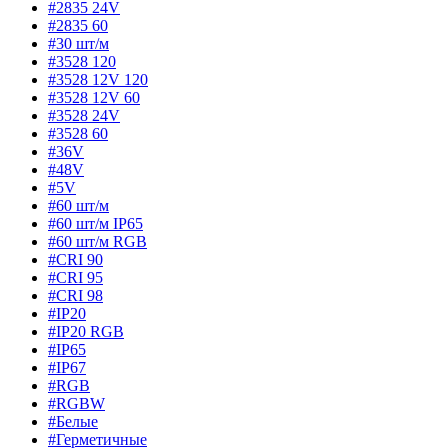
#2835 24V
#2835 60
#30 шт/м
#3528 120
#3528 12V 120
#3528 12V 60
#3528 24V
#3528 60
#36V
#48V
#5V
#60 шт/м
#60 шт/м IP65
#60 шт/м RGB
#CRI 90
#CRI 95
#CRI 98
#IP20
#IP20 RGB
#IP65
#IP67
#RGB
#RGBW
#Белые
#Герметичные