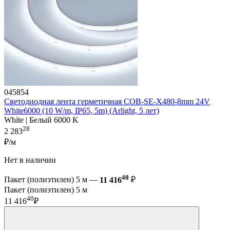
045854
Светодиодная лента герметичная COB-SE-X480-8mm 24V
White6000 (10 W/m, IP65, 5m) (Arlight, 5 лет)
White | Белый 6000 K
28
2 283
₽/м
Нет в наличии
40
Пакет (полиэтилен) 5 м —
11 416
₽
Пакет (полиэтилен) 5 м
40
11 416
₽