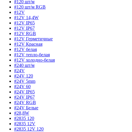
#120 шт/м
#120 шт/м RGB
#12V
#12V 14,4W
#12V IP65
#12V IP67
#12V RGB
#12V Герметичные
#12V Красная
#12V белая
#12V тепло-белая
#12V холодно-белая
#240 шт/м
#24V
#24V 120
#24V 5mm
#24V 60
#24V IP65
#24V IP67
#24V RGB
#24V Белые
#28,8W
#2835 120
#2835 12V
#2835 12V 120