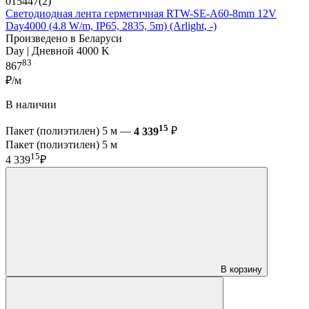
015447(2)
Светодиодная лента герметичная RTW-SE-A60-8mm 12V
Day4000 (4.8 W/m, IP65, 2835, 5m) (Arlight, -)
Произведено в Беларуси
Day | Дневной 4000 K
83
867
₽/м
В наличии
15
Пакет (полиэтилен) 5 м —
4 339
₽
Пакет (полиэтилен) 5 м
15
4 339
₽
В корзину