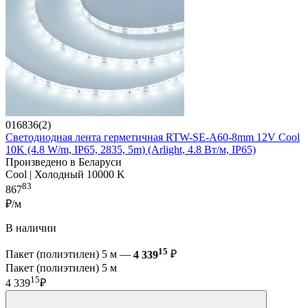
016836(2)
Светодиодная лента герметичная RTW-SE-A60-8mm 12V Cool
10K (4.8 W/m, IP65, 2835, 5m) (Arlight, 4.8 Вт/м, IP65)
Произведено в Беларуси
Cool | Холодный 10000 K
83
867
₽/м
В наличии
15
Пакет (полиэтилен) 5 м —
4 339
₽
Пакет (полиэтилен) 5 м
15
4 339
₽