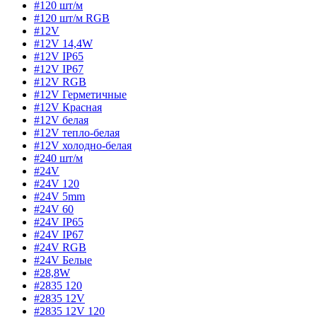
#120 шт/м
#120 шт/м RGB
#12V
#12V 14,4W
#12V IP65
#12V IP67
#12V RGB
#12V Герметичные
#12V Красная
#12V белая
#12V тепло-белая
#12V холодно-белая
#240 шт/м
#24V
#24V 120
#24V 5mm
#24V 60
#24V IP65
#24V IP67
#24V RGB
#24V Белые
#28,8W
#2835 120
#2835 12V
#2835 12V 120