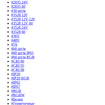
#2835 24V
#2835 60
#30 шт/м
#3528 120
#3528 12V 120
#3528 12V 60
#3528 24V
#3528 60
#36V
#48V
#5V
#60 шт/м
#60 шт/м IP65
#60 шт/м RGB
#CRI 90
#CRI 95
#CRI 98
#IP20
#IP20 RGB
#IP65
#IP67
#RGB
#RGBW
#Белые
#Герметичные