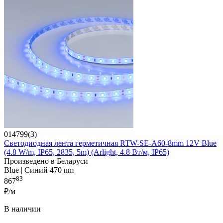
014799(3)
Светодиодная лента герметичная RTW-SE-A60-8mm 12V Blue
(4.8 W/m, IP65, 2835, 5m) (Arlight, 4.8 Вт/м, IP65)
Произведено в Беларуси
Blue | Синий 470 nm
83
867
₽/м
В наличии