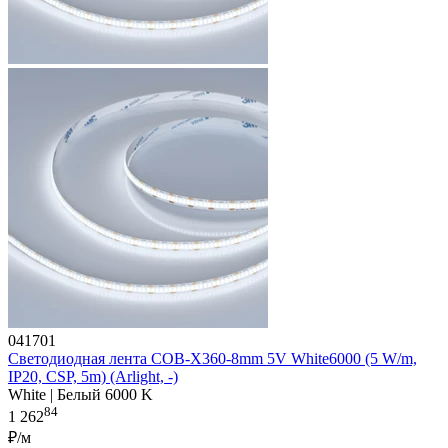
041701
Светодиодная лента COB-X360-8mm 5V White6000 (5 W/m,
IP20, CSP, 5m) (Arlight, -)
White | Белый 6000 K
84
1 262
₽/м