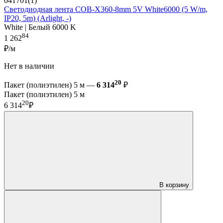
041701(1)
Светодиодная лента COB-X360-8mm 5V White6000 (5 W/m,
IP20, 5m) (Arlight, -)
White | Белый 6000 K
84
1 262
₽/м
Нет в наличии
20
Пакет (полиэтилен) 5 м —
6 314
₽
Пакет (полиэтилен) 5 м
20
6 314
₽
В корзину