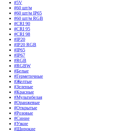
#5V
#60 шт/м
#60 шт/м IP65
#60 шт/м RGB
#CRI 90
#CRI 95
#CRI 98
#IP20
#IP20 RGB
#IP65
#IP67
#RGB
#RGBW
#Белые
#Герметичные
#Желтые
#Зеленые
#Красные
#Мультибелая
#Оранжевые
#Открытые
#Розовые
#Синие
#Узкие
#Широкие