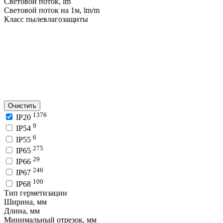
Световой поток, lm
Световой поток на 1м, lm/m
Класс пылевлагозащиты
Очистить
1376
IP20
9
IP54
6
IP55
275
IP65
29
IP66
246
IP67
100
IP68
Тип герметизации
Ширина, мм
Длина, мм
Минимальный отрезок, мм