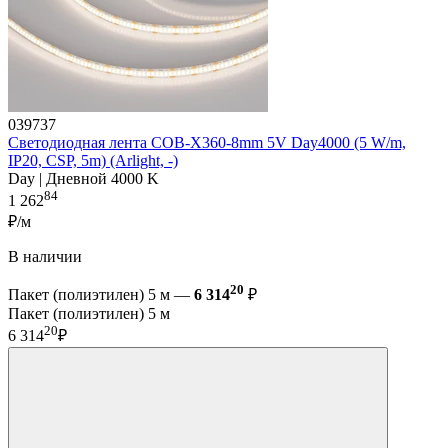
039737
Светодиодная лента COB-X360-8mm 5V Day4000 (5 W/m,
IP20, CSP, 5m) (Arlight, -)
Day | Дневной 4000 K
84
1 262
₽/м
В наличии
20
Пакет (полиэтилен) 5 м —
6 314
₽
Пакет (полиэтилен) 5 м
20
6 314
₽