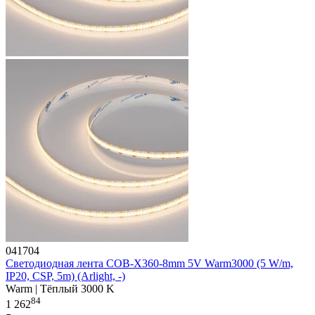
041704
Светодиодная лента COB-X360-8mm 5V Warm3000 (5 W/m,
IP20, CSP, 5m) (Arlight, -)
Warm | Тёплый 3000 K
84
1 262