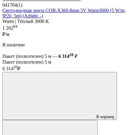
041704(1)
Светодиодная лента COB-X360-8mm 5V Warm3000 (5 W/m,
IP20, 5m) (Arlight, -)
Warm | Тёплый 3000 K
84
1 262
₽/м
В наличии
20
Пакет (полиэтилен) 5 м —
6 314
₽
Пакет (полиэтилен) 5 м
20
6 314
₽
В корзину