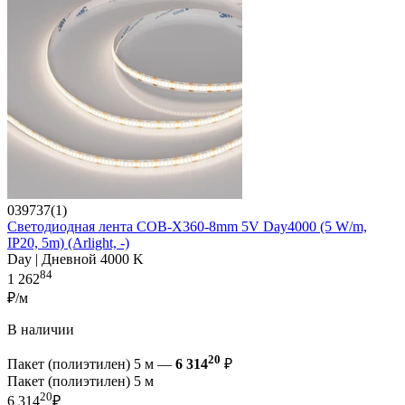
039737(1)
Светодиодная лента COB-X360-8mm 5V Day4000 (5 W/m,
IP20, 5m) (Arlight, -)
Day | Дневной 4000 K
84
1 262
₽/м
В наличии
20
Пакет (полиэтилен) 5 м —
6 314
₽
Пакет (полиэтилен) 5 м
20
6 314
₽