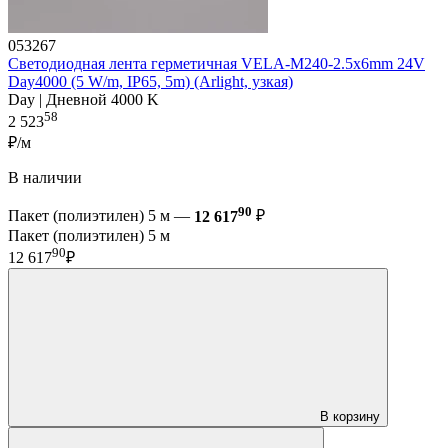
053267
Светодиодная лента герметичная VELA-M240-2.5x6mm 24V
Day4000 (5 W/m, IP65, 5m) (Arlight, узкая)
Day | Дневной 4000 K
58
2 523
₽/м
В наличии
90
Пакет (полиэтилен) 5 м —
12 617
₽
Пакет (полиэтилен) 5 м
90
12 617
₽
В корзину