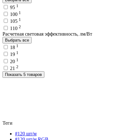
1
95
1
100
1
105
2
110
Расчетная световая эффективность, лм/Вт
Выбрать все
1
18
1
19
1
20
2
21
Показать 5 товаров
Теги
#120 шт/м
#120 шт/м RGB