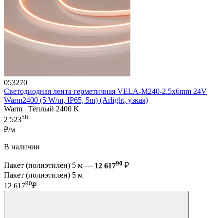
053270
Светодиодная лента герметичная VELA-M240-2.5x6mm 24V
Warm2400 (5 W/m, IP65, 5m) (Arlight, узкая)
Warm | Тёплый 2400 K
58
2 523
₽/м
В наличии
90
Пакет (полиэтилен) 5 м —
12 617
₽
Пакет (полиэтилен) 5 м
90
12 617
₽