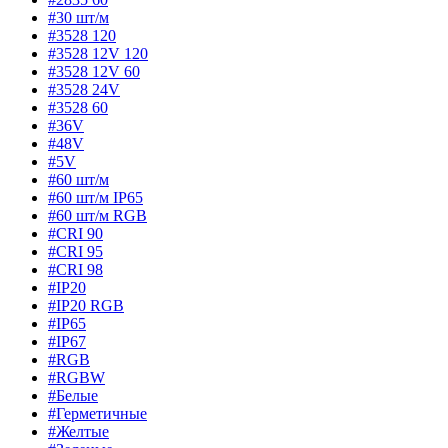
#30 шт/м
#3528 120
#3528 12V 120
#3528 12V 60
#3528 24V
#3528 60
#36V
#48V
#5V
#60 шт/м
#60 шт/м IP65
#60 шт/м RGB
#CRI 90
#CRI 95
#CRI 98
#IP20
#IP20 RGB
#IP65
#IP67
#RGB
#RGBW
#Белые
#Герметичные
#Желтые