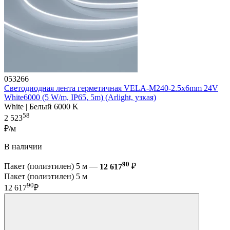
053266
Светодиодная лента герметичная VELA-M240-2.5x6mm 24V
White6000 (5 W/m, IP65, 5m) (Arlight, узкая)
White | Белый 6000 K
58
2 523
₽/м
В наличии
90
Пакет (полиэтилен) 5 м —
12 617
₽
Пакет (полиэтилен) 5 м
90
12 617
₽