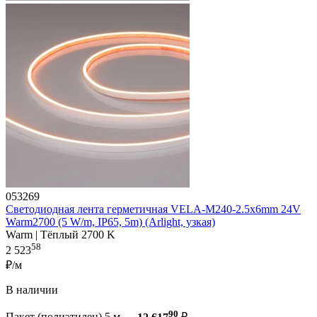
053269
Светодиодная лента герметичная VELA-M240-2.5x6mm 24V
Warm2700 (5 W/m, IP65, 5m) (Arlight, узкая)
Warm | Тёплый 2700 K
58
2 523
₽/м
В наличии
90