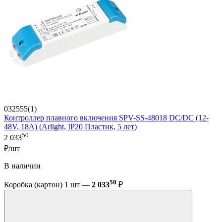
032555(1)
Контроллер плавного включения SPV-SS-48018 DC/DC (12-
48V, 18A) (Arlight, IP20 Пластик, 5 лет)
50
2 033
₽/шт
В наличии
50
Коробка (картон) 1 шт —
2 033
₽