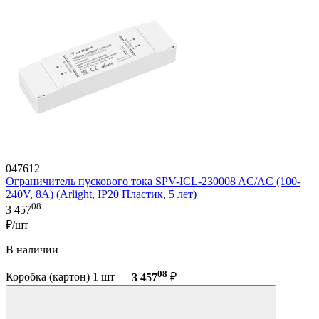
047612
Ограничитель пускового тока SPV-ICL-230008 AC/AC (100-
240V, 8A) (Arlight, IP20 Пластик, 5 лет)
08
3 457
₽/шт
В наличии
08
Коробка (картон) 1 шт —
3 457
₽