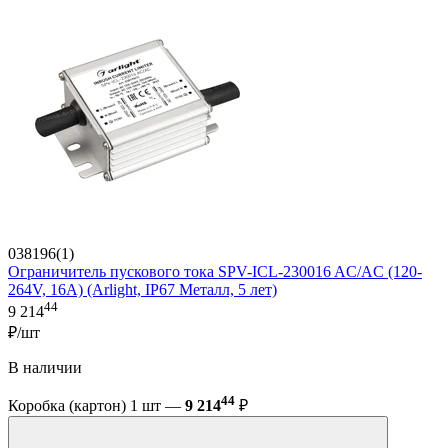
038196(1)
Ограничитель пускового тока SPV-ICL-230016 AC/AC (120-
264V, 16A) (Arlight, IP67 Металл, 5 лет)
44
9 214
₽/шт
В наличии
44
Коробка (картон) 1 шт —
9 214
₽