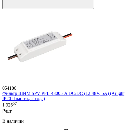
054186
Фильтр ШИМ SPV-PFL-48005-A DC/DC (12-48V, 5A) (Arlight,
IP20 Пластик, 2 года)
57
1 926
₽/шт
В наличии