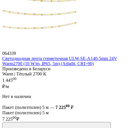
064339
Светодиодная лента герметичная ULW-SE-A140-5mm 24V
Warm2700 (10 W/m, IP65, 5m) (Arlight, CRI>90)
Произведено в Беларуси
Warm | Тёплый 2700 K
00
1 445
₽/м
Нет в наличии
00
Пакет (полиэтилен) 5 м —
7 225
₽
Пакет (полиэтилен) 5 м
00
7 225
₽