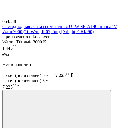
064338
Светодиодная лента герметичная ULW-SE-A140-5mm 24V
Warm3000 (10 W/m, IP65, 5m) (Arlight, CRI>90)
Произведено в Беларуси
Warm | Тёплый 3000 K
00
1 445
₽/м
Нет в наличии
00
Пакет (полиэтилен) 5 м —
7 225
₽
Пакет (полиэтилен) 5 м
00
7 225
₽