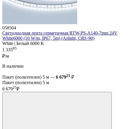
058504
Светодиодная лента герметичная RTW-PS-A140-7mm 24V
White6000 (10 W/m, IP67, 5m) (Arlight, CRI>90)
White | Белый 6000 K
85
1 335
₽/м
В наличии
25
Пакет (полиэтилен) 5 м —
6 679
₽
Пакет (полиэтилен) 5 м
25
6 679
₽