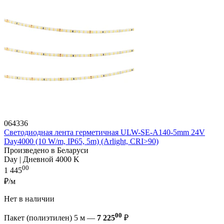
064336
Светодиодная лента герметичная ULW-SE-A140-5mm 24V
Day4000 (10 W/m, IP65, 5m) (Arlight, CRI>90)
Произведено в Беларуси
Day | Дневной 4000 K
00
1 445
₽/м
Нет в наличии
00
Пакет (полиэтилен) 5 м —
7 225
₽