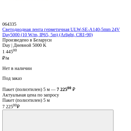
064335
Светодиодная лента герметичная ULW-SE-A140-5mm 24V
Day5000 (10 W/m, IP65, 5m) (Arlight, CRI>90)
Произведено в Беларуси
Day | Дневной 5000 K
00
1 445
₽/м
Нет в наличии
Под заказ
00
Пакет (полиэтилен) 5 м —
7 225
₽
Актуальная цена по запросу
Пакет (полиэтилен) 5 м
00
7 225
₽