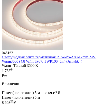
045162
Светодиодная лента герметичная RTW-PS-A80-12mm 24V
Warm3500 (4.8 W/m, IP67, TWP100, 5m) (Arlight, -)
Warm | Тёплый 3500 K
64
1 738
₽/м
В наличии
20
Пакет (полиэтилен) 5 м —
8 693
₽
Пакет (полиэтилен) 5 м
20
8 693
₽