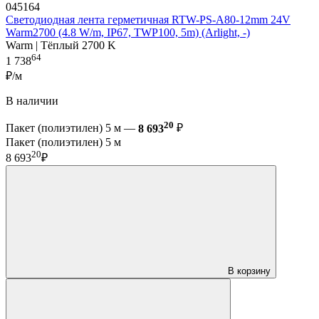
045164
Светодиодная лента герметичная RTW-PS-A80-12mm 24V
Warm2700 (4.8 W/m, IP67, TWP100, 5m) (Arlight, -)
Warm | Тёплый 2700 K
64
1 738
₽/м
В наличии
20
Пакет (полиэтилен) 5 м —
8 693
₽
Пакет (полиэтилен) 5 м
20
8 693
₽
В корзину