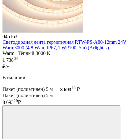
045163
Светодиодная лента герметичная RTW-PS-A80-12mm 24V
Warm3000 (4.8 W/m, IP67, TWP100, 5m) (Arlight, -)
Warm | Тёплый 3000 K
64
1 738
₽/м
В наличии
20
Пакет (полиэтилен) 5 м —
8 693
₽
Пакет (полиэтилен) 5 м
20
8 693
₽