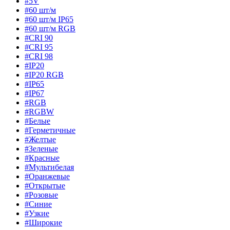
#5V
#60 шт/м
#60 шт/м IP65
#60 шт/м RGB
#CRI 90
#CRI 95
#CRI 98
#IP20
#IP20 RGB
#IP65
#IP67
#RGB
#RGBW
#Белые
#Герметичные
#Желтые
#Зеленые
#Красные
#Мультибелая
#Оранжевые
#Открытые
#Розовые
#Синие
#Узкие
#Широкие