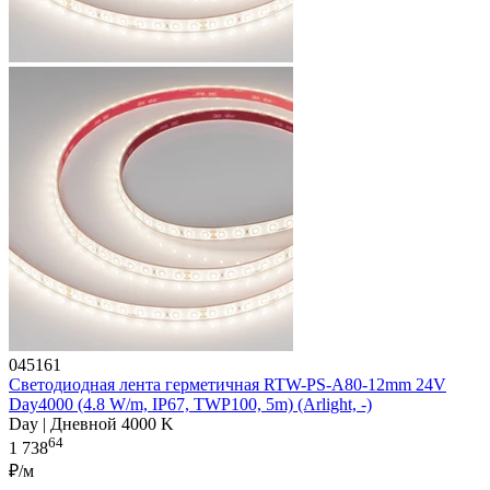
045161
Светодиодная лента герметичная RTW-PS-A80-12mm 24V
Day4000 (4.8 W/m, IP67, TWP100, 5m) (Arlight, -)
Day | Дневной 4000 K
64
1 738
₽/м