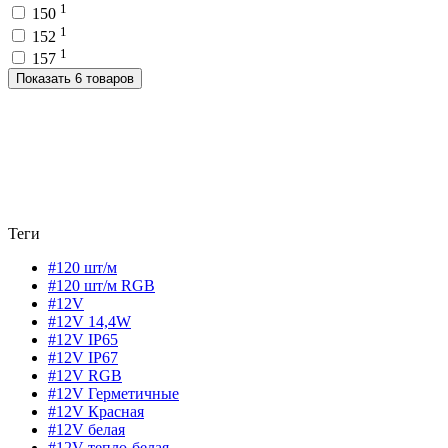
1
150
1
152
1
157
Показать 6 товаров
Теги
#120 шт/м
#120 шт/м RGB
#12V
#12V 14,4W
#12V IP65
#12V IP67
#12V RGB
#12V Герметичные
#12V Красная
#12V белая
#12V тепло-белая