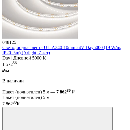
048125
Светодиодная лента UL-A240-10mm 24V Day5000 (19 W/m,
IP20, 5m) (Arlight, 7 лет)
Day | Дневной 5000 K
56
1 572
₽/м
В наличии
80
Пакет (полиэтилен) 5 м —
7 862
₽
Пакет (полиэтилен) 5 м
80
7 862
₽