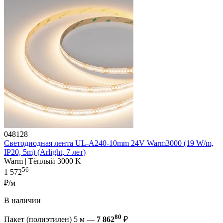
048128
Светодиодная лента UL-A240-10mm 24V Warm3000 (19 W/m,
IP20, 5m) (Arlight, 7 лет)
Warm | Тёплый 3000 K
56
1 572
₽/м
В наличии
80
Пакет (полиэтилен) 5 м —
7 862
₽