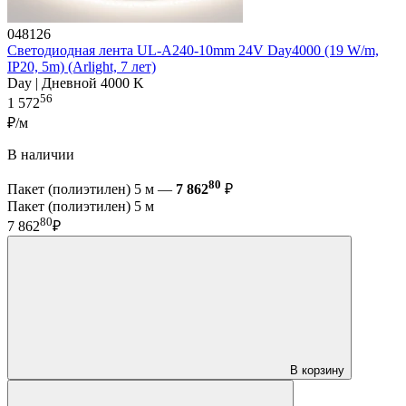
048126
Светодиодная лента UL-A240-10mm 24V Day4000 (19 W/m,
IP20, 5m) (Arlight, 7 лет)
Day | Дневной 4000 K
56
1 572
₽/м
В наличии
80
Пакет (полиэтилен) 5 м —
7 862
₽
Пакет (полиэтилен) 5 м
80
7 862
₽
В корзину