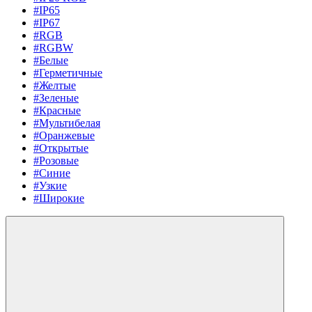
#IP65
#IP67
#RGB
#RGBW
#Белые
#Герметичные
#Желтые
#Зеленые
#Красные
#Мультибелая
#Оранжевые
#Открытые
#Розовые
#Синие
#Узкие
#Широкие