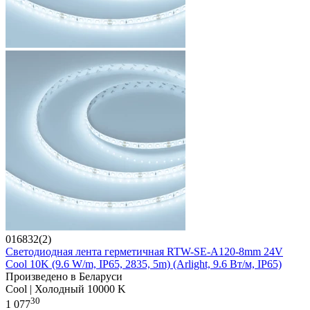
016832(2)
Светодиодная лента герметичная RTW-SE-A120-8mm 24V
Cool 10K (9.6 W/m, IP65, 2835, 5m) (Arlight, 9.6 Вт/м, IP65)
Произведено в Беларуси
Cool | Холодный 10000 K
30
1 077