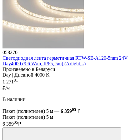
058270
Светодиодная лента герметичная RTW-SE-A120-5mm 24V
Day4000 (9.6 W/m, IP65, 5m) (Arlight, -)
Произведено в Беларуси
Day | Дневной 4000 K
81
1 271
₽/м
В наличии
05
Пакет (полиэтилен) 5 м —
6 359
₽
Пакет (полиэтилен) 5 м
05
6 359
₽