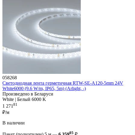
058268
Светодиодная лента герметичная RTW-SE-A120-5mm 24V
White6000 (9.6 W/m, IP65, 5m) (Arlight, -)
Произведено в Беларуси
White | Белый 6000 K
81
1 271
₽/м
В наличии
05
Пакет (полиэтилен) 5 м —
6 359
₽