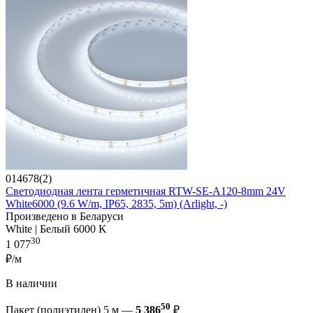
014678(2)
Светодиодная лента герметичная RTW-SE-A120-8mm 24V
White6000 (9.6 W/m, IP65, 2835, 5m) (Arlight, -)
Произведено в Беларуси
White | Белый 6000 K
30
1 077
₽/м
В наличии
50
Пакет (полиэтилен) 5 м —
5 386
₽