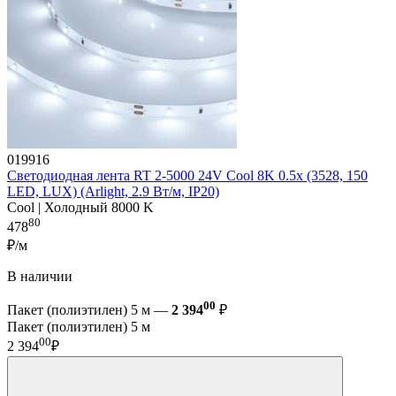
019916
Светодиодная лента RT 2-5000 24V Cool 8K 0.5x (3528, 150
LED, LUX) (Arlight, 2.9 Вт/м, IP20)
Cool | Холодный 8000 K
80
478
₽/м
В наличии
00
Пакет (полиэтилен) 5 м —
2 394
₽
Пакет (полиэтилен) 5 м
00
2 394
₽