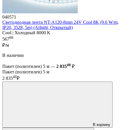
040571
Светодиодная лента NT-A120-8mm 24V Cool 8K (9.6 W/m,
IP20, 3528, 5m) (Arlight, Открытый)
Cool | Холодный 8000 K
08
567
₽/м
В наличии
40
Пакет (полиэтилен) 5 м —
2 835
₽
Пакет (полиэтилен) 5 м
40
2 835
₽
В корзину