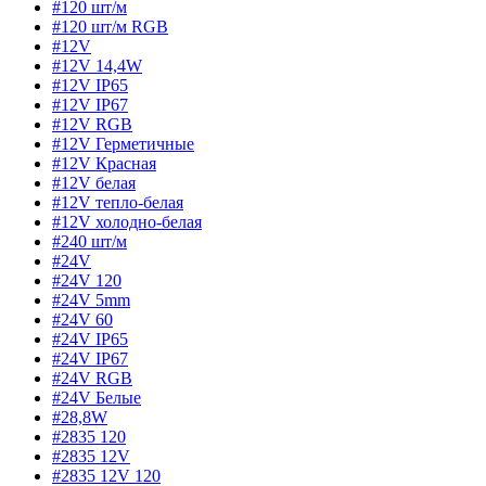
#120 шт/м
#120 шт/м RGB
#12V
#12V 14,4W
#12V IP65
#12V IP67
#12V RGB
#12V Герметичные
#12V Красная
#12V белая
#12V тепло-белая
#12V холодно-белая
#240 шт/м
#24V
#24V 120
#24V 5mm
#24V 60
#24V IP65
#24V IP67
#24V RGB
#24V Белые
#28,8W
#2835 120
#2835 12V
#2835 12V 120