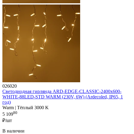
026020
Светодиодная гирлянда ARD-EDGE-CLASSIC-2400x600-
WHITE-88LED-STD WARM (230V, 6W) (Ardecoled, IP65, 1
год)
Warm | Тёплый 3000 K
80
5 109
₽/шт
В наличии