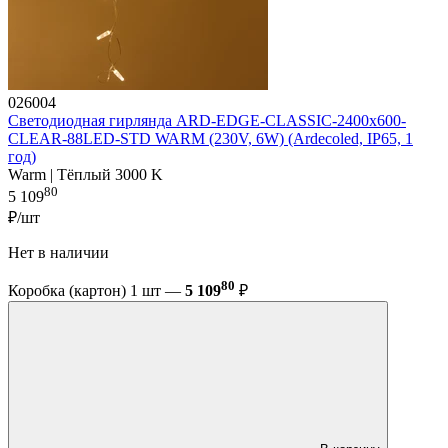
026004
Светодиодная гирлянда ARD-EDGE-CLASSIC-2400x600-
CLEAR-88LED-STD WARM (230V, 6W) (Ardecoled, IP65, 1
год)
Warm | Тёплый 3000 K
80
5 109
₽/шт
Нет в наличии
80
Коробка (картон) 1 шт —
5 109
₽