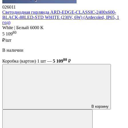
026011
Светодиодная гирлянда ARD-EDGE-CLASSIC-2400x600-
BLACK-88LED-STD WHITE (230V, 6W) (Ardecoled, IP65, 1
год)
White | Белый 6000 K
80
5 109
₽/шт
В наличии
80
Коробка (картон) 1 шт —
5 109
₽
В корзину