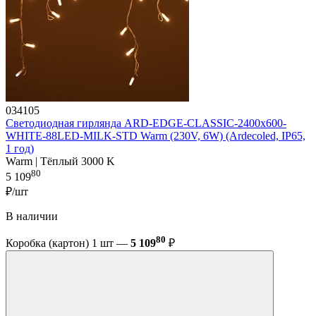
034105
Светодиодная гирлянда ARD-EDGE-CLASSIC-2400x600-
WHITE-88LED-MILK-STD Warm (230V, 6W) (Ardecoled, IP65,
1 год)
Warm | Тёплый 3000 K
80
5 109
₽/шт
В наличии
80
Коробка (картон) 1 шт —
5 109
₽