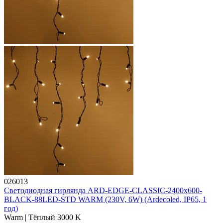
026013
Светодиодная гирлянда ARD-EDGE-CLASSIC-2400x600-
BLACK-88LED-STD WARM (230V, 6W) (Ardecoled, IP65, 1
год)
Warm | Тёплый 3000 K