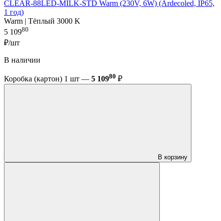
CLEAR-88LED-MILK-STD Warm (230V, 6W) (Ardecoled, IP65,
1 год)
Warm | Тёплый 3000 K
80
5 109
₽/шт
В наличии
80
Коробка (картон) 1 шт —
5 109
₽
В корзину