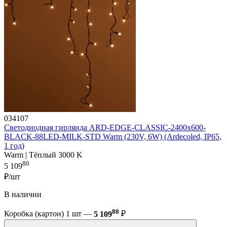
034107
Светодиодная гирлянда ARD-EDGE-CLASSIC-2400x600-
BLACK-88LED-MILK-STD Warm (230V, 6W) (Ardecoled, IP65,
1 год)
Warm | Тёплый 3000 K
80
5 109
₽/шт
В наличии
80
Коробка (картон) 1 шт —
5 109
₽