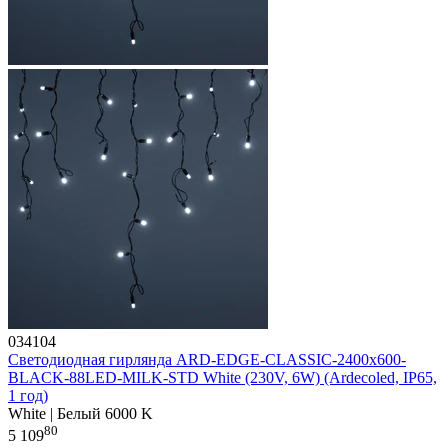
034104
Светодиодная гирлянда ARD-EDGE-CLASSIC-2400x600-
BLACK-88LED-MILK-STD White (230V, 6W) (Ardecoled, IP65,
1 год)
White | Белый 6000 K
80
5 109