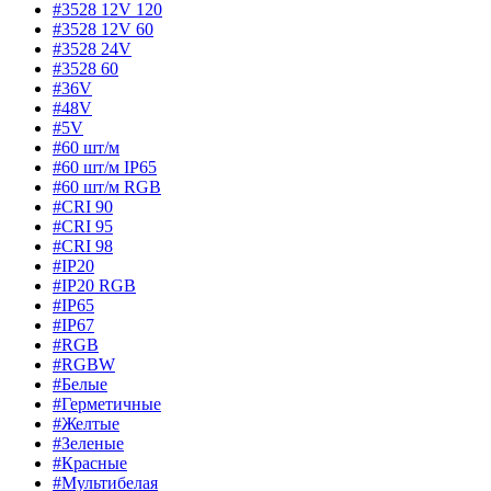
#3528 12V 120
#3528 12V 60
#3528 24V
#3528 60
#36V
#48V
#5V
#60 шт/м
#60 шт/м IP65
#60 шт/м RGB
#CRI 90
#CRI 95
#CRI 98
#IP20
#IP20 RGB
#IP65
#IP67
#RGB
#RGBW
#Белые
#Герметичные
#Желтые
#Зеленые
#Красные
#Мультибелая