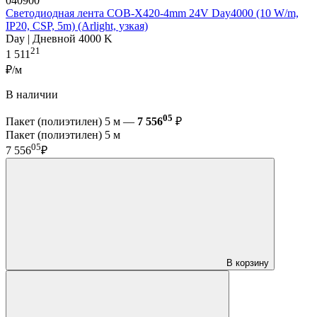
040900
Светодиодная лента COB-X420-4mm 24V Day4000 (10 W/m,
IP20, CSP, 5m) (Arlight, узкая)
Day | Дневной 4000 K
21
1 511
₽/м
В наличии
05
Пакет (полиэтилен) 5 м —
7 556
₽
Пакет (полиэтилен) 5 м
05
7 556
₽
В корзину