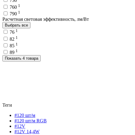
730
1
760
1
790
Расчетная световая эффективность, лм/Вт
Выбрать все
1
76
1
82
1
85
1
89
Показать 4 товара
Теги
#120 шт/м
#120 шт/м RGB
#12V
#12V 14,4W