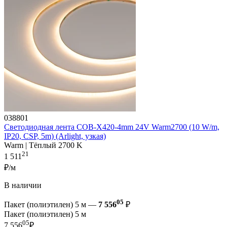
038801
Светодиодная лента COB-X420-4mm 24V Warm2700 (10 W/m,
IP20, CSP, 5m) (Arlight, узкая)
Warm | Тёплый 2700 K
21
1 511
₽/м
В наличии
05
Пакет (полиэтилен) 5 м —
7 556
₽
Пакет (полиэтилен) 5 м
05
7 556
₽