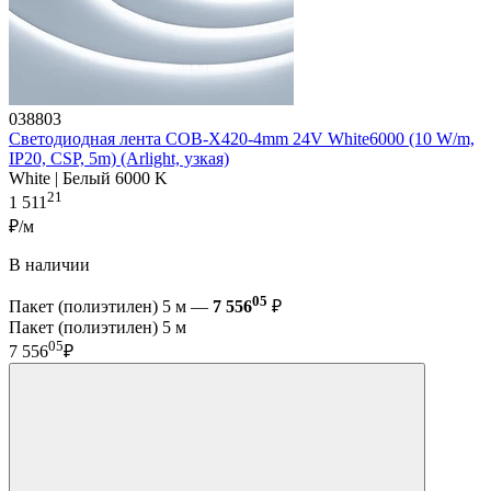
038803
Светодиодная лента COB-X420-4mm 24V White6000 (10 W/m,
IP20, CSP, 5m) (Arlight, узкая)
White | Белый 6000 K
21
1 511
₽/м
В наличии
05
Пакет (полиэтилен) 5 м —
7 556
₽
Пакет (полиэтилен) 5 м
05
7 556
₽