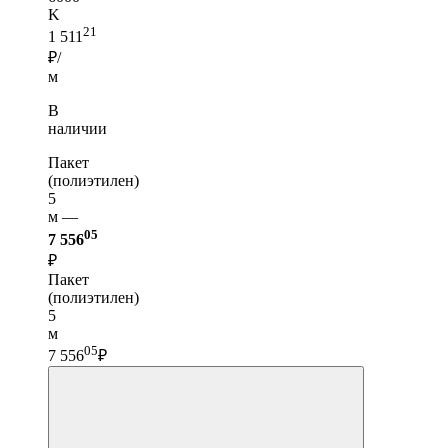
K
21
1 511
₽/
м
В
наличии
Пакет
(полиэтилен)
5
м —
05
7 556
₽
Пакет
(полиэтилен)
5
м
05
7 556
₽