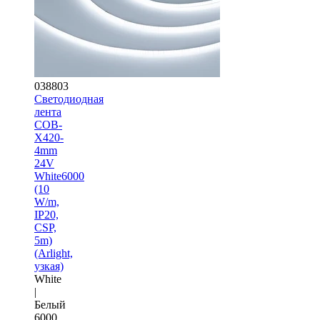
038803
Светодиодная
лента
COB-
X420-
4mm
24V
White6000
(10
W/m,
IP20,
CSP,
5m)
(Arlight,
узкая)
White
|
Белый
6000