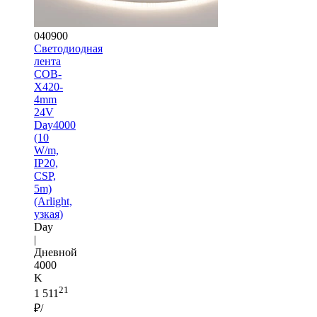
040900
Светодиодная
лента
COB-
X420-
4mm
24V
Day4000
(10
W/m,
IP20,
CSP,
5m)
(Arlight,
узкая)
Day
|
Дневной
4000
K
21
1 511
₽/