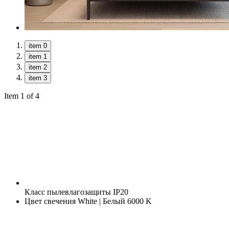
item 0
item 1
item 2
item 3
Item 1 of 4
Класс пылевлагозащиты
IP20
Цвет свечения
White | Белый 6000 K