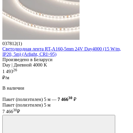
037812(1)
Светодиодная лента RT-A160-5mm 24V Day4000 (15 W/m,
IP20, 5m) (Arlight, CRI>95)
Произведено в Беларуси
Day | Дневной 4000 K
26
1 493
₽/м
В наличии
30
Пакет (полиэтилен) 5 м —
7 466
₽
Пакет (полиэтилен) 5 м
30
7 466
₽