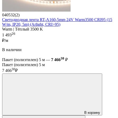
040532(2)
Светодиодная лента RT-A160-5mm 24V Warm3500 CRI95 (15
W/m, IP20, 5m) (Arlight, CRI>95)
Warm | Тёплый 3500 K
26
1 493
₽/м
В наличии
30
Пакет (полиэтилен) 5 м —
7 466
₽
Пакет (полиэтилен) 5 м
30
7 466
₽
В корзину