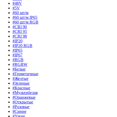
#48V
#5V
#60 шт/м
#60 шт/м IP65
#60 шт/м RGB
#CRI 90
#CRI 95
#CRI 98
#IP20
#IP20 RGB
#IP65
#IP67
#RGB
#RGBW
#Белые
#Герметичные
#Желтые
#Зеленые
#Красные
#Мультибелая
#Оранжевые
#Открытые
#Розовые
#Синие
#Узкие