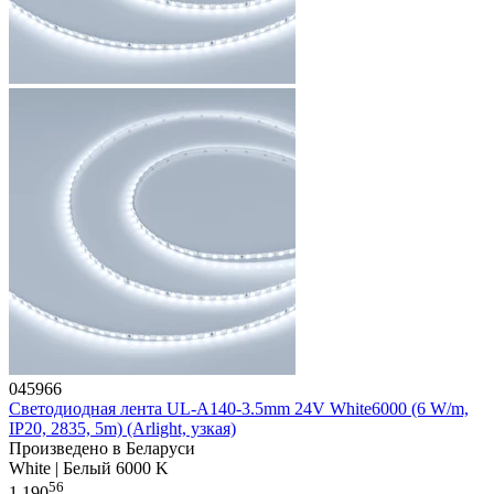
045966
Светодиодная лента UL-A140-3.5mm 24V White6000 (6 W/m,
IP20, 2835, 5m) (Arlight, узкая)
Произведено в Беларуси
White | Белый 6000 K
56
1 190