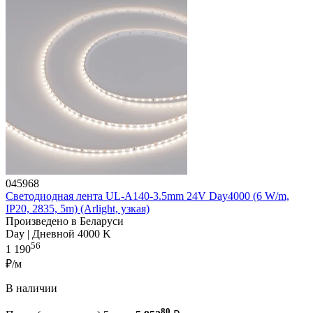
045968
Светодиодная лента UL-A140-3.5mm 24V Day4000 (6 W/m,
IP20, 2835, 5m) (Arlight, узкая)
Произведено в Беларуси
Day | Дневной 4000 K
56
1 190
₽/м
В наличии
80