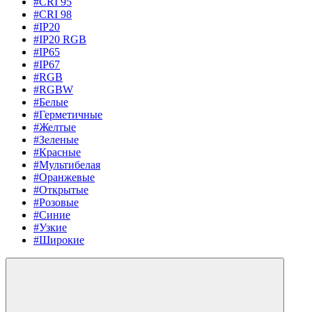
#CRI 95
#CRI 98
#IP20
#IP20 RGB
#IP65
#IP67
#RGB
#RGBW
#Белые
#Герметичные
#Желтые
#Зеленые
#Красные
#Мультибелая
#Оранжевые
#Открытые
#Розовые
#Синие
#Узкие
#Широкие