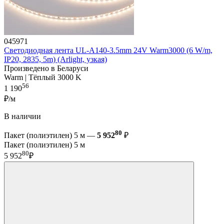
045971
Светодиодная лента UL-A140-3.5mm 24V Warm3000 (6 W/m,
IP20, 2835, 5m) (Arlight, узкая)
Произведено в Беларуси
Warm | Тёплый 3000 K
56
1 190
₽/м
В наличии
80
Пакет (полиэтилен) 5 м —
5 952
₽
Пакет (полиэтилен) 5 м
80
5 952
₽