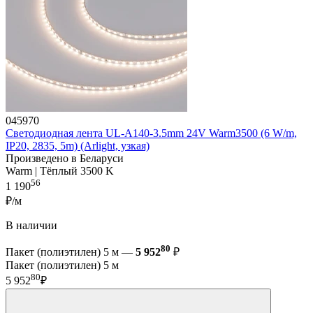
045970
Светодиодная лента UL-A140-3.5mm 24V Warm3500 (6 W/m,
IP20, 2835, 5m) (Arlight, узкая)
Произведено в Беларуси
Warm | Тёплый 3500 K
56
1 190
₽/м
В наличии
80
Пакет (полиэтилен) 5 м —
5 952
₽
Пакет (полиэтилен) 5 м
80
5 952
₽