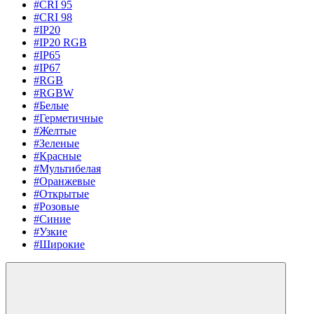
#CRI 95
#CRI 98
#IP20
#IP20 RGB
#IP65
#IP67
#RGB
#RGBW
#Белые
#Герметичные
#Желтые
#Зеленые
#Красные
#Мультибелая
#Оранжевые
#Открытые
#Розовые
#Синие
#Узкие
#Широкие