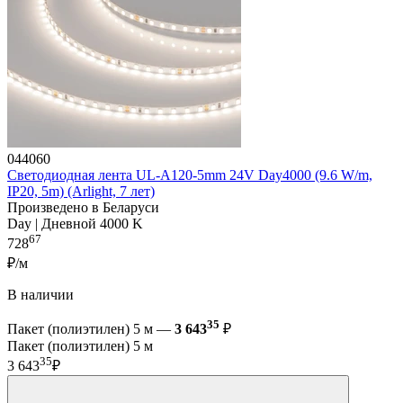
044060
Светодиодная лента UL-A120-5mm 24V Day4000 (9.6 W/m,
IP20, 5m) (Arlight, 7 лет)
Произведено в Беларуси
Day | Дневной 4000 K
67
728
₽/м
В наличии
35
Пакет (полиэтилен) 5 м —
3 643
₽
Пакет (полиэтилен) 5 м
35
3 643
₽