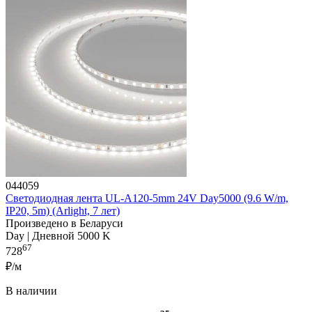
044059
Светодиодная лента UL-A120-5mm 24V Day5000 (9.6 W/m,
IP20, 5m) (Arlight, 7 лет)
Произведено в Беларуси
Day | Дневной 5000 K
67
728
₽/м
В наличии