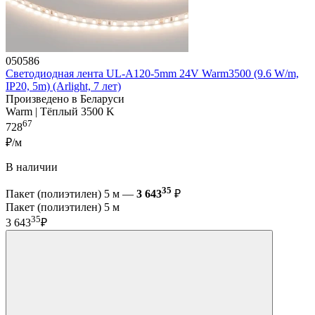
050586
Светодиодная лента UL-A120-5mm 24V Warm3500 (9.6 W/m,
IP20, 5m) (Arlight, 7 лет)
Произведено в Беларуси
Warm | Тёплый 3500 K
67
728
₽/м
В наличии
35
Пакет (полиэтилен) 5 м —
3 643
₽
Пакет (полиэтилен) 5 м
35
3 643
₽