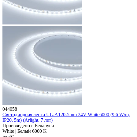
044058
Светодиодная лента UL-A120-5mm 24V White6000 (9.6 W/m,
IP20, 5m) (Arlight, 7 лет)
Произведено в Беларуси
White | Белый 6000 K
67