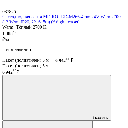
037825
Светодиодная лента MICROLED-M266-4mm 24V Warm2700
(12 W/m, IP20, 2216, 5m) (Arlight, узкая)
Warm | Тёплый 2700 K
52
1 388
₽/м
Нет в наличии
60
Пакет (полиэтилен) 5 м —
6 942
₽
Пакет (полиэтилен) 5 м
60
6 942
₽
В корзину