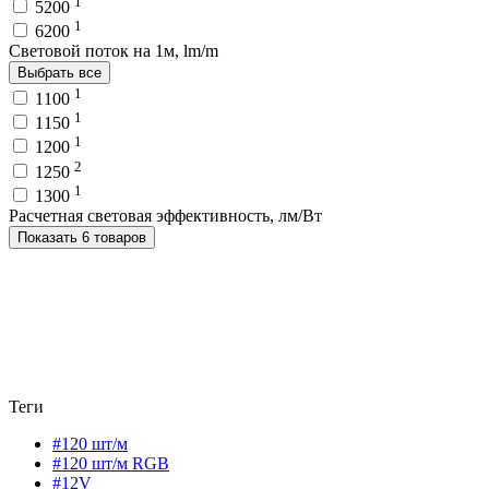
1
5200
1
6200
Световой поток на 1м, lm/m
Выбрать все
1
1100
1
1150
1
1200
2
1250
1
1300
Расчетная световая эффективность, лм/Вт
Показать 6 товаров
Теги
#120 шт/м
#120 шт/м RGB
#12V