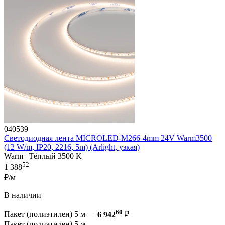
040539
Светодиодная лента MICROLED-M266-4mm 24V Warm3500
(12 W/m, IP20, 2216, 5m) (Arlight, узкая)
Warm | Тёплый 3500 K
52
1 388
₽/м
В наличии
60
Пакет (полиэтилен) 5 м —
6 942
₽
Пакет (полиэтилен) 5 м