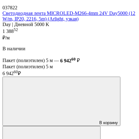
037822
Светодиодная лента MICROLED-M266-4mm 24V Day5000 (12
W/m, IP20, 2216, 5m) (Arlight, узкая)
Day | Дневной 5000 K
52
1 388
₽/м
В наличии
60
Пакет (полиэтилен) 5 м —
6 942
₽
Пакет (полиэтилен) 5 м
60
6 942
₽
В корзину