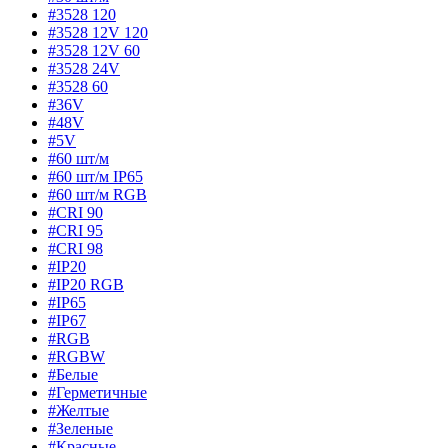
#3528 120
#3528 12V 120
#3528 12V 60
#3528 24V
#3528 60
#36V
#48V
#5V
#60 шт/м
#60 шт/м IP65
#60 шт/м RGB
#CRI 90
#CRI 95
#CRI 98
#IP20
#IP20 RGB
#IP65
#IP67
#RGB
#RGBW
#Белые
#Герметичные
#Желтые
#Зеленые
#Красные