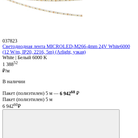
037823
Светодиодная лента MICROLED-M266-4mm 24V White6000
(12 W/m, IP20, 2216, 5m) (Arlight, узкая)
White | Белый 6000 K
52
1 388
₽/м
В наличии
60
Пакет (полиэтилен) 5 м —
6 942
₽
Пакет (полиэтилен) 5 м
60
6 942
₽