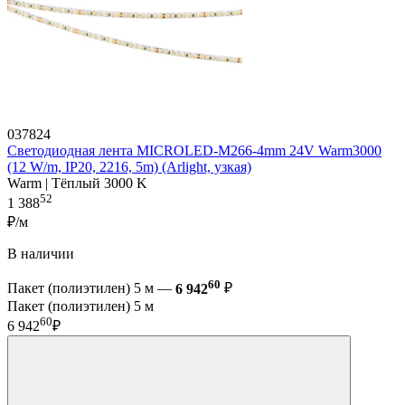
037824
Светодиодная лента MICROLED-M266-4mm 24V Warm3000
(12 W/m, IP20, 2216, 5m) (Arlight, узкая)
Warm | Тёплый 3000 K
52
1 388
₽/м
В наличии
60
Пакет (полиэтилен) 5 м —
6 942
₽
Пакет (полиэтилен) 5 м
60
6 942
₽