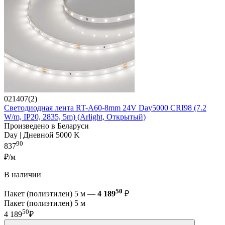
021407(2)
Светодиодная лента RT-A60-8mm 24V Day5000 CRI98 (7.2
W/m, IP20, 2835, 5m) (Arlight, Открытый)
Произведено в Беларуси
Day | Дневной 5000 K
90
837
₽/м
В наличии
50
Пакет (полиэтилен) 5 м —
4 189
₽
Пакет (полиэтилен) 5 м
50
4 189
₽