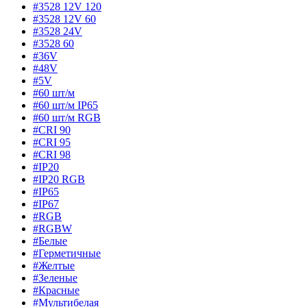
#3528 12V 120
#3528 12V 60
#3528 24V
#3528 60
#36V
#48V
#5V
#60 шт/м
#60 шт/м IP65
#60 шт/м RGB
#CRI 90
#CRI 95
#CRI 98
#IP20
#IP20 RGB
#IP65
#IP67
#RGB
#RGBW
#Белые
#Герметичные
#Желтые
#Зеленые
#Красные
#Мультибелая