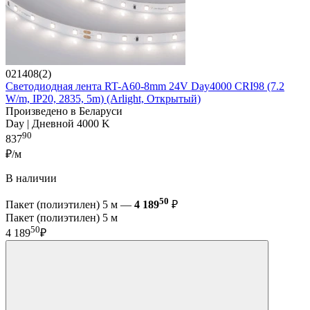
021408(2)
Светодиодная лента RT-A60-8mm 24V Day4000 CRI98 (7.2
W/m, IP20, 2835, 5m) (Arlight, Открытый)
Произведено в Беларуси
Day | Дневной 4000 K
90
837
₽/м
В наличии
50
Пакет (полиэтилен) 5 м —
4 189
₽
Пакет (полиэтилен) 5 м
50
4 189
₽