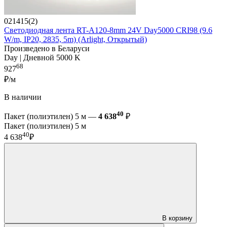
021415(2)
Светодиодная лента RT-A120-8mm 24V Day5000 CRI98 (9.6
W/m, IP20, 2835, 5m) (Arlight, Открытый)
Произведено в Беларуси
Day | Дневной 5000 K
68
927
₽/м
В наличии
40
Пакет (полиэтилен) 5 м —
4 638
₽
Пакет (полиэтилен) 5 м
40
4 638
₽
В корзину