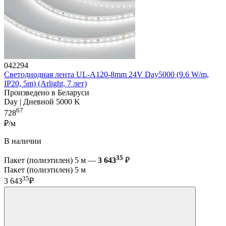
042294
Светодиодная лента UL-A120-8mm 24V Day5000 (9.6 W/m,
IP20, 5m) (Arlight, 7 лет)
Произведено в Беларуси
Day | Дневной 5000 K
67
728
₽/м
В наличии
35
Пакет (полиэтилен) 5 м —
3 643
₽
Пакет (полиэтилен) 5 м
35
3 643
₽