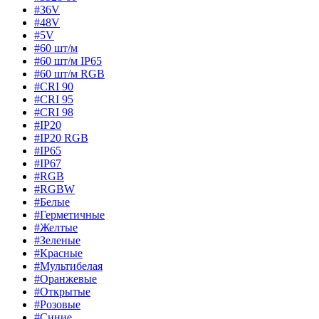
#36V
#48V
#5V
#60 шт/м
#60 шт/м IP65
#60 шт/м RGB
#CRI 90
#CRI 95
#CRI 98
#IP20
#IP20 RGB
#IP65
#IP67
#RGB
#RGBW
#Белые
#Герметичные
#Желтые
#Зеленые
#Красные
#Мультибелая
#Оранжевые
#Открытые
#Розовые
#Синие