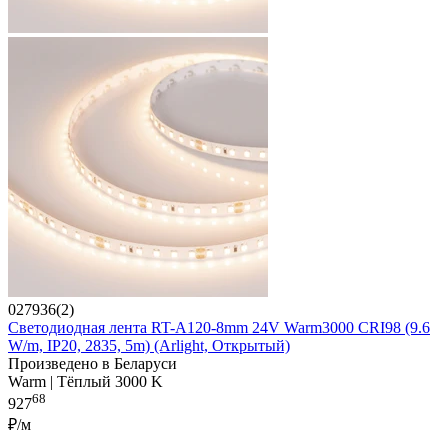
027936(2)
Светодиодная лента RT-A120-8mm 24V Warm3000 CRI98 (9.6
W/m, IP20, 2835, 5m) (Arlight, Открытый)
Произведено в Беларуси
Warm | Тёплый 3000 K
68
927
₽/м