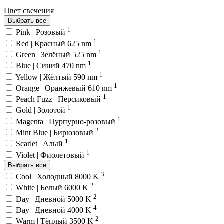
Цвет свечения
Выбрать все
1
Pink | Розовый
1
Red | Красный 625 nm
1
Green | Зелёный 525 nm
1
Blue | Синий 470 nm
1
Yellow | Жёлтый 590 nm
1
Orange | Оранжевый 610 nm
1
Peach Fuzz | Персиковый
1
Gold | Золотой
1
Magenta | Пурпурно-розовый
2
Mint Blue | Бирюзовый
1
Scarlet | Алый
1
Violet | Фиолетовый
Выбрать все
3
Cool | Холодный 8000 K
2
White | Белый 6000 K
2
Day | Дневной 5000 K
4
Day | Дневной 4000 K
2
Warm | Тёплый 3500 K