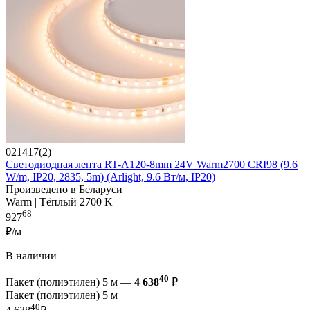
021417(2)
Светодиодная лента RT-A120-8mm 24V Warm2700 CRI98 (9.6
W/m, IP20, 2835, 5m) (Arlight, 9.6 Вт/м, IP20)
Произведено в Беларуси
Warm | Тёплый 2700 K
68
927
₽/м
В наличии
40
Пакет (полиэтилен) 5 м —
4 638
₽
Пакет (полиэтилен) 5 м
40