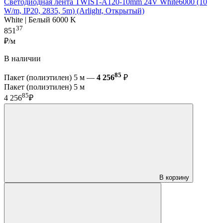
Светодиодная лента TWIST-A120-10mm 24V White6000 (10
W/m, IP20, 2835, 5m) (Arlight, Открытый)
White | Белый 6000 K
37
851
₽/м
В наличии
85
Пакет (полиэтилен) 5 м —
4 256
₽
Пакет (полиэтилен) 5 м
85
4 256
₽
В корзину