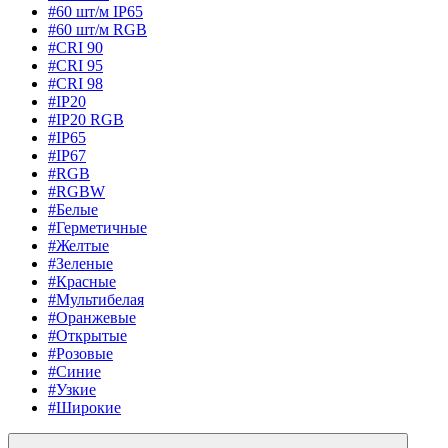
#60 шт/м IP65
#60 шт/м RGB
#CRI 90
#CRI 95
#CRI 98
#IP20
#IP20 RGB
#IP65
#IP67
#RGB
#RGBW
#Белые
#Герметичные
#Желтые
#Зеленые
#Красные
#Мультибелая
#Оранжевые
#Открытые
#Розовые
#Синие
#Узкие
#Широкие