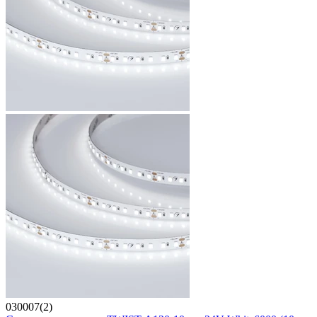
030007(2)