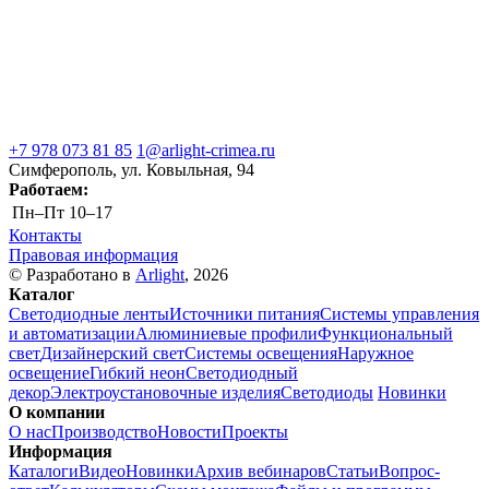
+7 978 073 81 85
1@arlight-crimea.ru
Симферополь, ул. Ковыльная, 94
Работаем:
Пн–Пт
10–17
Контакты
Правовая информация
© Разработано в
Arlight
, 2026
Каталог
Светодиодные ленты
Источники питания
Системы управления
и автоматизации
Алюминиевые профили
Функциональный
свет
Дизайнерский свет
Системы освещения
Наружное
освещение
Гибкий неон
Светодиодный
декор
Электроустановочные изделия
Светодиоды
Новинки
О компании
О нас
Производство
Новости
Проекты
Информация
Каталоги
Видео
Новинки
Архив вебинаров
Статьи
Вопрос-