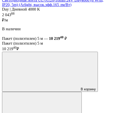
Светодиодная лента UL-A126-10mm 24V Day4000 (8 W/m,
IP20, 5m) (Arlight, высок.эфф.165 лм/Вт)
Day | Дневной 4000 K
88
2 043
₽/м
В наличии
40
Пакет (полиэтилен) 5 м —
10 219
₽
Пакет (полиэтилен) 5 м
40
10 219
₽
В корзину