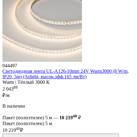
044497
Светодиодная лента UL-A126-10mm 24V Warm3000 (8 W/m,
IP20, 5m) (Arlight, высок.эфф.165 лм/Вт)
Warm | Тёплый 3000 K
88
2 043
₽/м
В наличии
40
Пакет (полиэтилен) 5 м —
10 219
₽
Пакет (полиэтилен) 5 м
40
10 219
₽