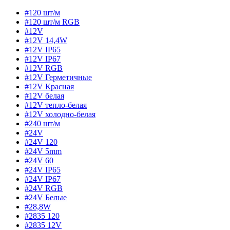
#120 шт/м
#120 шт/м RGB
#12V
#12V 14,4W
#12V IP65
#12V IP67
#12V RGB
#12V Герметичные
#12V Красная
#12V белая
#12V тепло-белая
#12V холодно-белая
#240 шт/м
#24V
#24V 120
#24V 5mm
#24V 60
#24V IP65
#24V IP67
#24V RGB
#24V Белые
#28,8W
#2835 120
#2835 12V