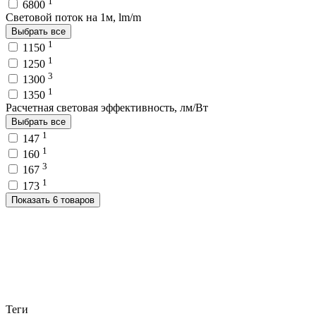
1
6800
Световой поток на 1м, lm/m
Выбрать все
1
1150
1
1250
3
1300
1
1350
Расчетная световая эффективность, лм/Вт
Выбрать все
1
147
1
160
3
167
1
173
Показать 6 товаров
Теги