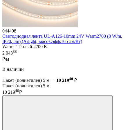
044498
Светодиодная лента UL-A126-10mm 24V Warm2700 (8 W/m,
IP20, 5m) (Arlight, высок.эфф.165 лм/Вт)
Warm | Тёплый 2700 K
88
2 043
₽/м
В наличии
40
Пакет (полиэтилен) 5 м —
10 219
₽
Пакет (полиэтилен) 5 м
40
10 219
₽