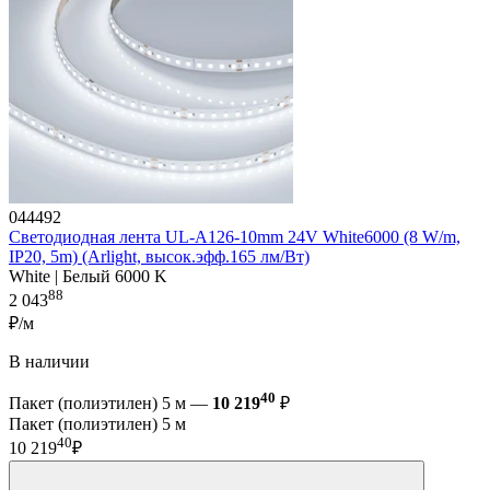
044492
Светодиодная лента UL-A126-10mm 24V White6000 (8 W/m,
IP20, 5m) (Arlight, высок.эфф.165 лм/Вт)
White | Белый 6000 K
88
2 043
₽/м
В наличии
40
Пакет (полиэтилен) 5 м —
10 219
₽
Пакет (полиэтилен) 5 м
40
10 219
₽