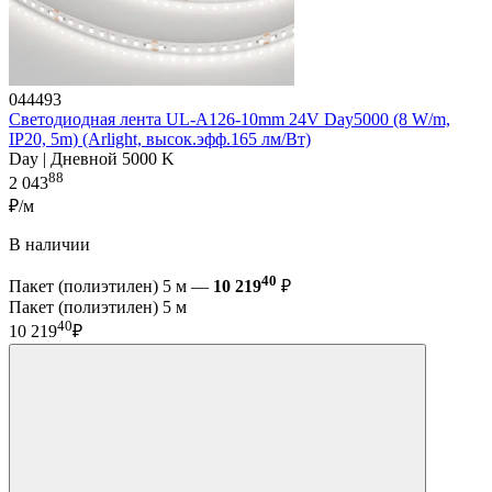
044493
Светодиодная лента UL-A126-10mm 24V Day5000 (8 W/m,
IP20, 5m) (Arlight, высок.эфф.165 лм/Вт)
Day | Дневной 5000 K
88
2 043
₽/м
В наличии
40
Пакет (полиэтилен) 5 м —
10 219
₽
Пакет (полиэтилен) 5 м
40
10 219
₽