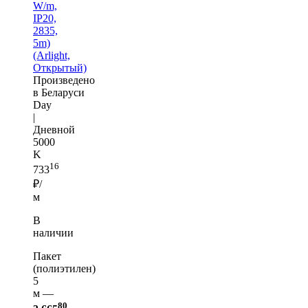
W/m,
IP20,
2835,
5m)
(Arlight,
Открытый)
Произведено
в Беларуси
Day
|
Дневной
5000
K
16
733
₽/
м
В
наличии
Пакет
(полиэтилен)
5
м —
80