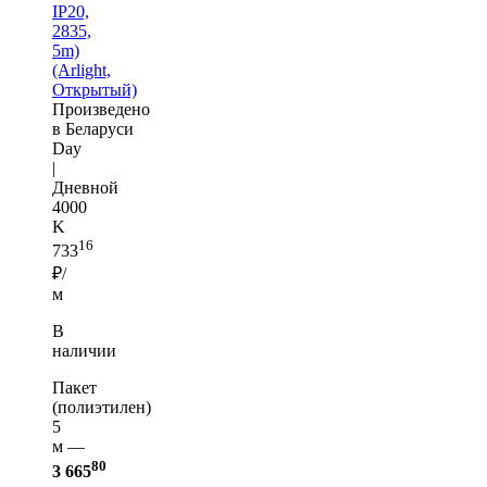
IP20,
2835,
5m)
(Arlight,
Открытый)
Произведено
в Беларуси
Day
|
Дневной
4000
K
16
733
₽/
м
В
наличии
Пакет
(полиэтилен)
5
м —
80
3 665