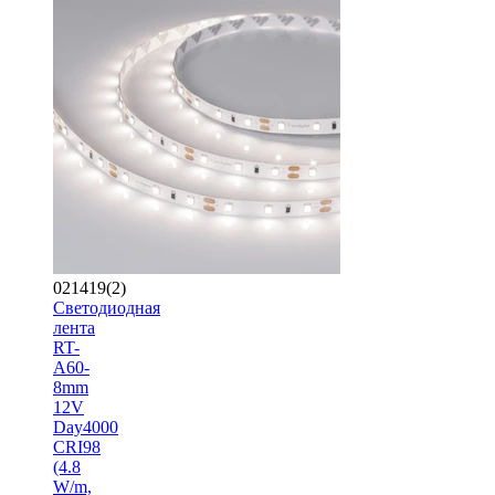
021419(2)
Светодиодная
лента
RT-
A60-
8mm
12V
Day4000
CRI98
(4.8
W/m,