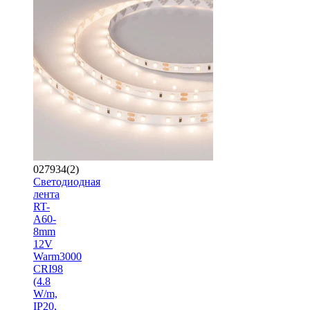
027934(2)
Светодиодная
лента
RT-
A60-
8mm
12V
Warm3000
CRI98
(4.8
W/m,
IP20,