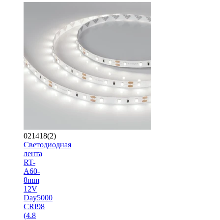
021418(2)
Светодиодная
лента
RT-
A60-
8mm
12V
Day5000
CRI98
(4.8