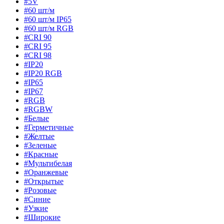
#5V
#60 шт/м
#60 шт/м IP65
#60 шт/м RGB
#CRI 90
#CRI 95
#CRI 98
#IP20
#IP20 RGB
#IP65
#IP67
#RGB
#RGBW
#Белые
#Герметичные
#Желтые
#Зеленые
#Красные
#Мультибелая
#Оранжевые
#Открытые
#Розовые
#Синие
#Узкие
#Широкие