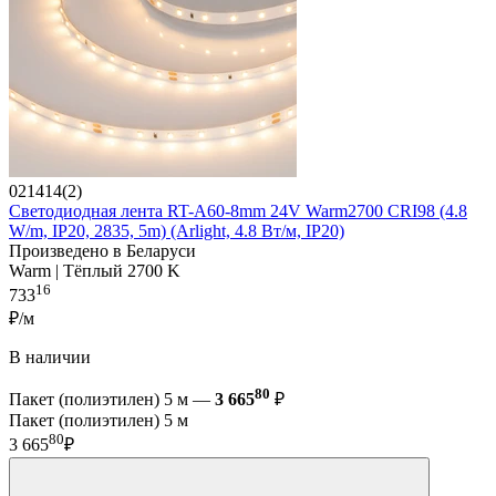
021414(2)
Светодиодная лента RT-A60-8mm 24V Warm2700 CRI98 (4.8
W/m, IP20, 2835, 5m) (Arlight, 4.8 Вт/м, IP20)
Произведено в Беларуси
Warm | Тёплый 2700 K
16
733
₽/м
В наличии
80
Пакет (полиэтилен) 5 м —
3 665
₽
Пакет (полиэтилен) 5 м
80
3 665
₽