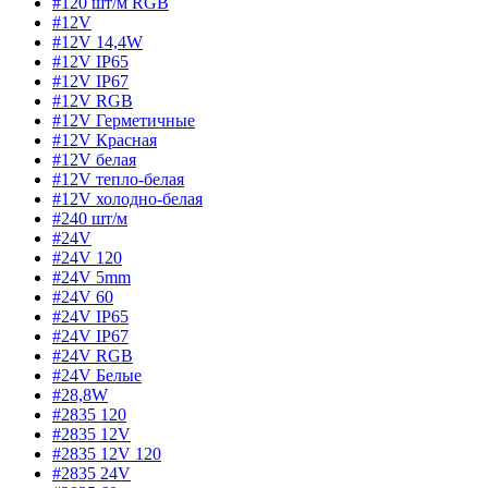
#120 шт/м RGB
#12V
#12V 14,4W
#12V IP65
#12V IP67
#12V RGB
#12V Герметичные
#12V Красная
#12V белая
#12V тепло-белая
#12V холодно-белая
#240 шт/м
#24V
#24V 120
#24V 5mm
#24V 60
#24V IP65
#24V IP67
#24V RGB
#24V Белые
#28,8W
#2835 120
#2835 12V
#2835 12V 120
#2835 24V