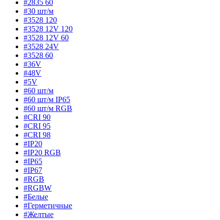
#2835 60
#30 шт/м
#3528 120
#3528 12V 120
#3528 12V 60
#3528 24V
#3528 60
#36V
#48V
#5V
#60 шт/м
#60 шт/м IP65
#60 шт/м RGB
#CRI 90
#CRI 95
#CRI 98
#IP20
#IP20 RGB
#IP65
#IP67
#RGB
#RGBW
#Белые
#Герметичные
#Желтые