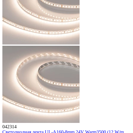
042314
Светодиодная лента UL-A160-8mm 24V Warm3500 (12 W/m,