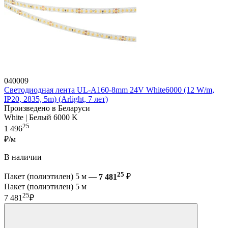
040009
Светодиодная лента UL-A160-8mm 24V White6000 (12 W/m,
IP20, 2835, 5m) (Arlight, 7 лет)
Произведено в Беларуси
White | Белый 6000 K
25
1 496
₽/м
В наличии
25
Пакет (полиэтилен) 5 м —
7 481
₽
Пакет (полиэтилен) 5 м
25
7 481
₽