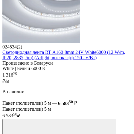
024534(2)
Светодиодная лента RT-A160-8mm 24V White6000 (12 W/m,
IP20, 2835, 5m) (Arlight, высок.эфф.150 лм/Вт)
Произведено в Беларуси
White | Белый 6000 K
70
1 316
₽/м
В наличии
50
Пакет (полиэтилен) 5 м —
6 583
₽
Пакет (полиэтилен) 5 м
50
6 583
₽