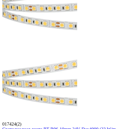
017424(2)