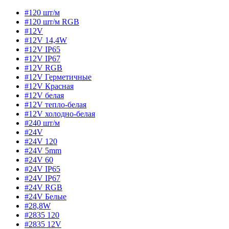
#120 шт/м
#120 шт/м RGB
#12V
#12V 14,4W
#12V IP65
#12V IP67
#12V RGB
#12V Герметичные
#12V Красная
#12V белая
#12V тепло-белая
#12V холодно-белая
#240 шт/м
#24V
#24V 120
#24V 5mm
#24V 60
#24V IP65
#24V IP67
#24V RGB
#24V Белые
#28,8W
#2835 120
#2835 12V