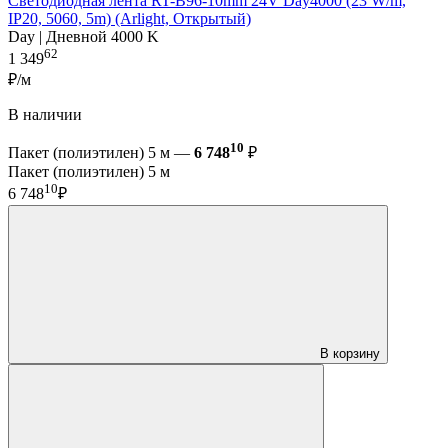
Светодиодная лента RT-B96-10mm 24V Day4000 (23 W/m,
IP20, 5060, 5m) (Arlight, Открытый)
Day | Дневной 4000 K
62
1 349
₽/м
В наличии
10
Пакет (полиэтилен) 5 м —
6 748
₽
Пакет (полиэтилен) 5 м
10
6 748
₽
В корзину