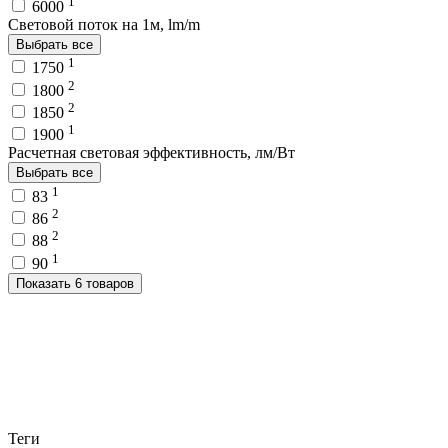
1
6000
Световой поток на 1м, lm/m
Выбрать все
1
1750
2
1800
2
1850
1
1900
Расчетная световая эффективность, лм/Вт
Выбрать все
1
83
2
86
2
88
1
90
Показать 6 товаров
Теги