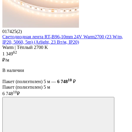
017425(2)
Светодиодная лента RT-B96-10mm 24V Warm2700 (23 W/m,
IP20, 5060, 5m) (Arlight, 23 Вт/м, IP20)
Warm | Тёплый 2700 K
62
1 349
₽/м
В наличии
10
Пакет (полиэтилен) 5 м —
6 748
₽
Пакет (полиэтилен) 5 м
10
6 748
₽