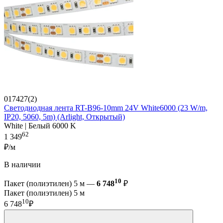
017427(2)
Светодиодная лента RT-B96-10mm 24V White6000 (23 W/m,
IP20, 5060, 5m) (Arlight, Открытый)
White | Белый 6000 K
62
1 349
₽/м
В наличии
10
Пакет (полиэтилен) 5 м —
6 748
₽
Пакет (полиэтилен) 5 м
10
6 748
₽