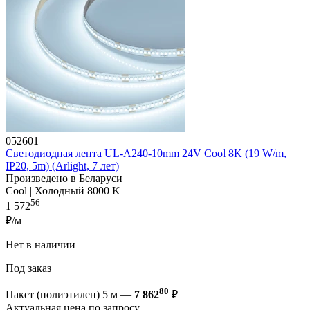
052601
Светодиодная лента UL-A240-10mm 24V Cool 8K (19 W/m,
IP20, 5m) (Arlight, 7 лет)
Произведено в Беларуси
Cool | Холодный 8000 K
56
1 572
₽/м
Нет в наличии
Под заказ
80
Пакет (полиэтилен) 5 м —
7 862
₽
Актуальная цена по запросу