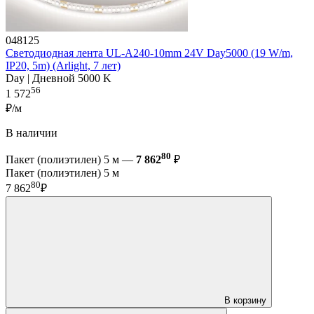
048125
Светодиодная лента UL-A240-10mm 24V Day5000 (19 W/m,
IP20, 5m) (Arlight, 7 лет)
Day | Дневной 5000 K
56
1 572
₽/м
В наличии
80
Пакет (полиэтилен) 5 м —
7 862
₽
Пакет (полиэтилен) 5 м
80
7 862
₽
В корзину