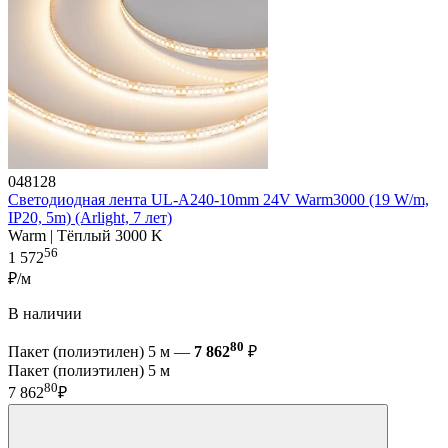
048128
Светодиодная лента UL-A240-10mm 24V Warm3000 (19 W/m,
IP20, 5m) (Arlight, 7 лет)
Warm | Тёплый 3000 K
56
1 572
₽/м
В наличии
80
Пакет (полиэтилен) 5 м —
7 862
₽
Пакет (полиэтилен) 5 м
80
7 862
₽