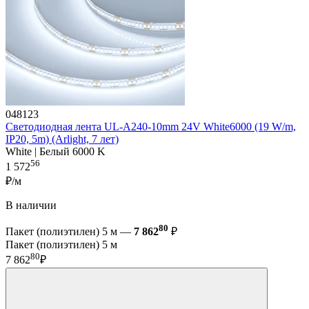
048123
Светодиодная лента UL-A240-10mm 24V White6000 (19 W/m,
IP20, 5m) (Arlight, 7 лет)
White | Белый 6000 K
56
1 572
₽/м
В наличии
80
Пакет (полиэтилен) 5 м —
7 862
₽
Пакет (полиэтилен) 5 м
80
7 862
₽