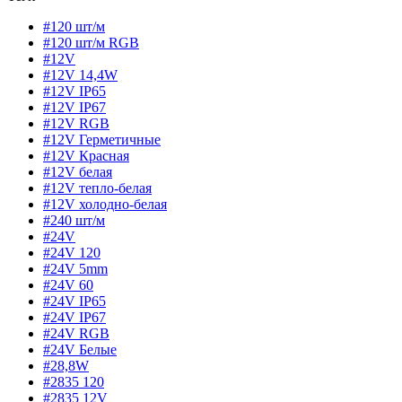
#120 шт/м
#120 шт/м RGB
#12V
#12V 14,4W
#12V IP65
#12V IP67
#12V RGB
#12V Герметичные
#12V Красная
#12V белая
#12V тепло-белая
#12V холодно-белая
#240 шт/м
#24V
#24V 120
#24V 5mm
#24V 60
#24V IP65
#24V IP67
#24V RGB
#24V Белые
#28,8W
#2835 120
#2835 12V