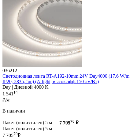
036212
Светодиодная лента RT-A192-10mm 24V Day4000 (17.6 W/m,
IP20, 2835, 5m) (Arlight, высок.эфф.150 лм/Вт)
Day | Дневной 4000 K
14
1 541
₽/м
В наличии
70
Пакет (полиэтилен) 5 м —
7 705
₽
Пакет (полиэтилен) 5 м
70
7 705
₽