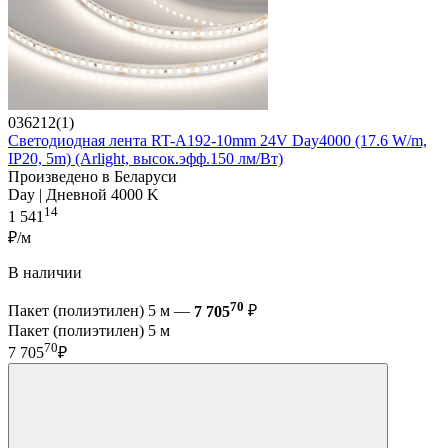
036212(1)
Светодиодная лента RT-A192-10mm 24V Day4000 (17.6 W/m,
IP20, 5m) (Arlight, высок.эфф.150 лм/Вт)
Произведено в Беларуси
Day | Дневной 4000 K
14
1 541
₽/м
В наличии
70
Пакет (полиэтилен) 5 м —
7 705
₽
Пакет (полиэтилен) 5 м
70
7 705
₽