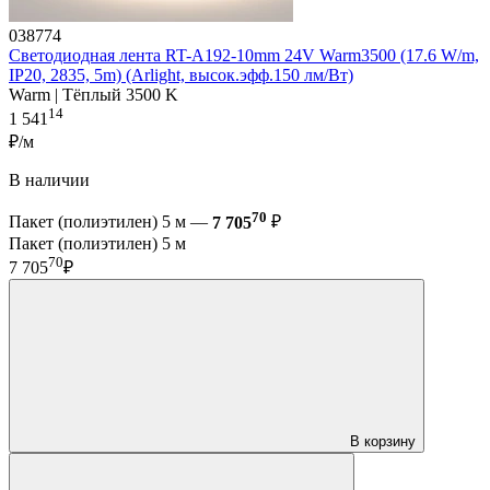
038774
Светодиодная лента RT-A192-10mm 24V Warm3500 (17.6 W/m,
IP20, 2835, 5m) (Arlight, высок.эфф.150 лм/Вт)
Warm | Тёплый 3500 K
14
1 541
₽/м
В наличии
70
Пакет (полиэтилен) 5 м —
7 705
₽
Пакет (полиэтилен) 5 м
70
7 705
₽
В корзину