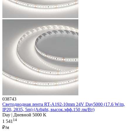
038743
Светодиодная лента RT-A192-10mm 24V Day5000 (17.6 W/m,
IP20, 2835, 5m) (Arlight, высок.эфф.150 лм/Вт)
Day | Дневной 5000 K
14
1 541
₽/м