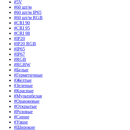
#5V
#60 шт/м
#60 шт/м IP65
#60 шт/м RGB
#CRI 90
#CRI 95
#CRI 98
#IP20
#IP20 RGB
#IP65
#IP67
#RGB
#RGBW
#Белые
#Герметичные
#Желтые
#Зеленые
#Красные
#Мультибелая
#Оранжевые
#Открытые
#Розовые
#Синие
#Узкие
#Широкие