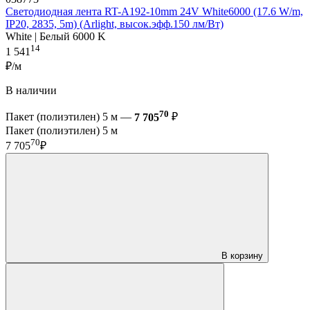
Светодиодная лента RT-A192-10mm 24V White6000 (17.6 W/m,
IP20, 2835, 5m) (Arlight, высок.эфф.150 лм/Вт)
White | Белый 6000 K
14
1 541
₽/м
В наличии
70
Пакет (полиэтилен) 5 м —
7 705
₽
Пакет (полиэтилен) 5 м
70
7 705
₽
В корзину