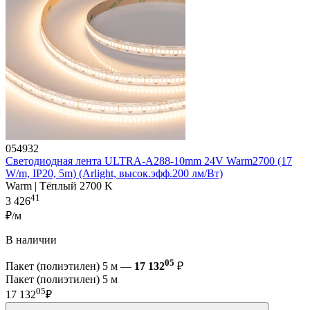
054932
Светодиодная лента ULTRA-A288-10mm 24V Warm2700 (17
W/m, IP20, 5m) (Arlight, высок.эфф.200 лм/Вт)
Warm | Тёплый 2700 K
41
3 426
₽/м
В наличии
05
Пакет (полиэтилен) 5 м —
17 132
₽
Пакет (полиэтилен) 5 м
05
17 132
₽