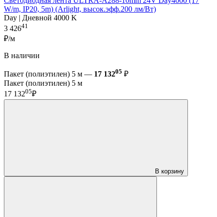
Светодиодная лента ULTRA-A288-10mm 24V Day4000 (17
W/m, IP20, 5m) (Arlight, высок.эфф.200 лм/Вт)
Day | Дневной 4000 K
41
3 426
₽/м
В наличии
05
Пакет (полиэтилен) 5 м —
17 132
₽
Пакет (полиэтилен) 5 м
05
17 132
₽
В корзину