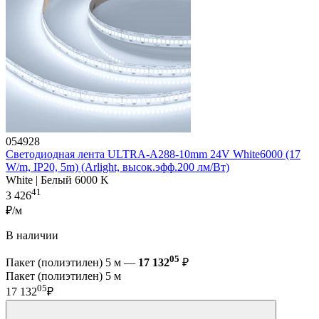
054928
Светодиодная лента ULTRA-A288-10mm 24V White6000 (17
W/m, IP20, 5m) (Arlight, высок.эфф.200 лм/Вт)
White | Белый 6000 K
41
3 426
₽/м
В наличии
05
Пакет (полиэтилен) 5 м —
17 132
₽
Пакет (полиэтилен) 5 м
05
17 132
₽