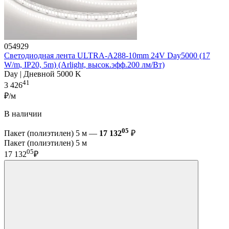
054929
Светодиодная лента ULTRA-A288-10mm 24V Day5000 (17
W/m, IP20, 5m) (Arlight, высок.эфф.200 лм/Вт)
Day | Дневной 5000 K
41
3 426
₽/м
В наличии
05
Пакет (полиэтилен) 5 м —
17 132
₽
Пакет (полиэтилен) 5 м
05
17 132
₽