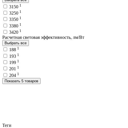
1
3150
1
3250
1
3350
1
3380
1
3420
Расчетная световая эффективность, лм/Вт
Выбрать все
1
188
1
193
1
199
1
201
1
204
Показать 5 товаров
Теги