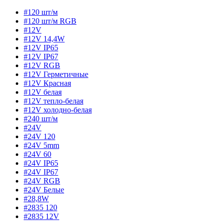
#120 шт/м
#120 шт/м RGB
#12V
#12V 14,4W
#12V IP65
#12V IP67
#12V RGB
#12V Герметичные
#12V Красная
#12V белая
#12V тепло-белая
#12V холодно-белая
#240 шт/м
#24V
#24V 120
#24V 5mm
#24V 60
#24V IP65
#24V IP67
#24V RGB
#24V Белые
#28,8W
#2835 120
#2835 12V