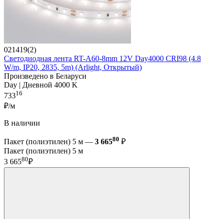
021419(2)
Светодиодная лента RT-A60-8mm 12V Day4000 CRI98 (4.8
W/m, IP20, 2835, 5m) (Arlight, Открытый)
Произведено в Беларуси
Day | Дневной 4000 K
16
733
₽/м
В наличии
80
Пакет (полиэтилен) 5 м —
3 665
₽
Пакет (полиэтилен) 5 м
80
3 665
₽