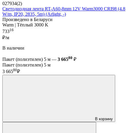
027934(2)
Светодиодная лента RT-A60-8mm 12V Warm3000 CRI98 (4.8
W/m, IP20, 2835, 5m) (Arlight, -)
Произведено в Беларуси
Warm | Тёплый 3000 K
16
733
₽/м
В наличии
80
Пакет (полиэтилен) 5 м —
3 665
₽
Пакет (полиэтилен) 5 м
80
3 665
₽
В корзину