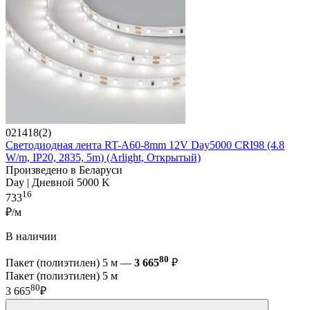
021418(2)
Светодиодная лента RT-A60-8mm 12V Day5000 CRI98 (4.8
W/m, IP20, 2835, 5m) (Arlight, Открытый)
Произведено в Беларуси
Day | Дневной 5000 K
16
733
₽/м
В наличии
80
Пакет (полиэтилен) 5 м —
3 665
₽
Пакет (полиэтилен) 5 м
80
3 665
₽