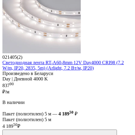
021405(2)
Светодиодная лента RT-A60-8mm 12V Day4000 CRI98 (7.2
W/m, IP20, 2835, 5m) (Arlight, 7.2 Вт/м, IP20)
Произведено в Беларуси
Day | Дневной 4000 K
90
837
₽/м
В наличии
50
Пакет (полиэтилен) 5 м —
4 189
₽
Пакет (полиэтилен) 5 м
50
4 189
₽