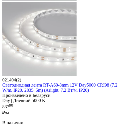
021404(2)
Светодиодная лента RT-A60-8mm 12V Day5000 CRI98 (7.2
W/m, IP20, 2835, 5m) (Arlight, 7.2 Вт/м, IP20)
Произведено в Беларуси
Day | Дневной 5000 K
90
837
₽/м
В наличии