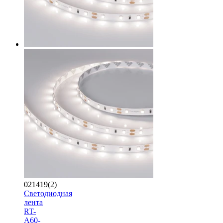
021419(2)
Светодиодная
лента
RT-
A60-