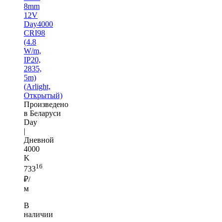
8mm
12V
Day4000
CRI98
(4.8
W/m,
IP20,
2835,
5m)
(Arlight,
Открытый)
Произведено
в Беларуси
Day
|
Дневной
4000
K
16
733
₽/
м
В
наличии