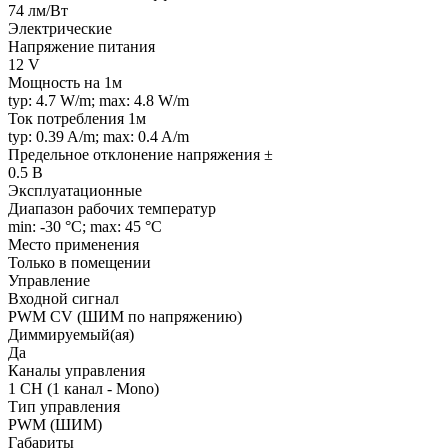
74 лм/Вт
Электрические
Напряжение питания
12 V
Мощность на 1м
typ: 4.7 W/m; max: 4.8 W/m
Ток потребления 1м
typ: 0.39 A/m; max: 0.4 A/m
Предельное отклонение напряжения ±
0.5 В
Эксплуатационные
Диапазон рабочих температур
min: -30 °C; max: 45 °C
Место применения
Только в помещении
Управление
Входной сигнал
PWM СV (ШИМ по напряжению)
Диммируемый(ая)
Да
Каналы управления
1 CH (1 канал - Mono)
Тип управления
PWM (ШИМ)
Габариты