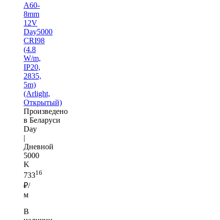
A60-
8mm
12V
Day5000
CRI98
(4.8
W/m,
IP20,
2835,
5m)
(Arlight,
Открытый)
Произведено
в Беларуси
Day
|
Дневной
5000
K
16
733
₽/
м
В