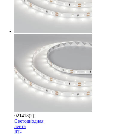
021418(2)
Светодиодная
лента
RT-