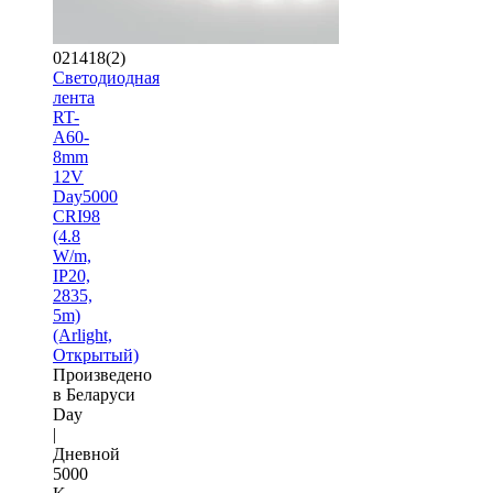
021418(2)
Светодиодная
лента
RT-
A60-
8mm
12V
Day5000
CRI98
(4.8
W/m,
IP20,
2835,
5m)
(Arlight,
Открытый)
Произведено
в Беларуси
Day
|
Дневной
5000