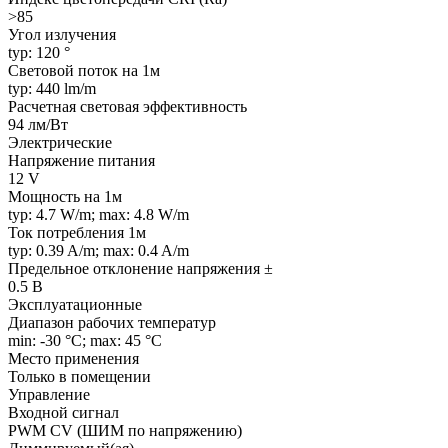
>85
Угол излучения
typ: 120 °
Световой поток на 1м
typ: 440 lm/m
Расчетная световая эффективность
94 лм/Вт
Электрические
Напряжение питания
12 V
Мощность на 1м
typ: 4.7 W/m; max: 4.8 W/m
Ток потребления 1м
typ: 0.39 A/m; max: 0.4 A/m
Предельное отклонение напряжения ±
0.5 В
Эксплуатационные
Диапазон рабочих температур
min: -30 °C; max: 45 °C
Место применения
Только в помещении
Управление
Входной сигнал
PWM СV (ШИМ по напряжению)