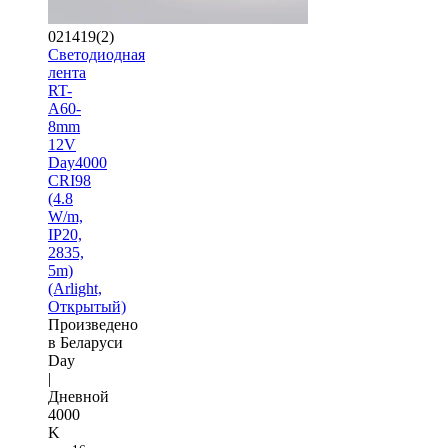
021419(2)
Светодиодная
лента
RT-
A60-
8mm
12V
Day4000
CRI98
(4.8
W/m,
IP20,
2835,
5m)
(Arlight,
Открытый)
Произведено
в Беларуси
Day
|
Дневной
4000
K