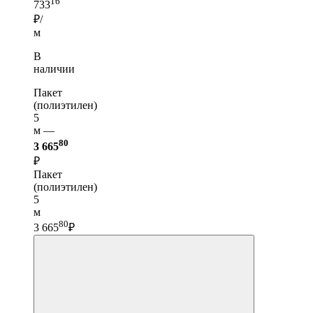
16
733
₽/
м
В
наличии
Пакет
(полиэтилен)
5
м —
80
3 665
₽
Пакет
(полиэтилен)
5
м
80
3 665
₽