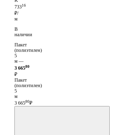
K
16
733
₽/
м
В
наличии
Пакет
(полиэтилен)
5
м —
80
3 665
₽
Пакет
(полиэтилен)
5
м
80
3 665
₽