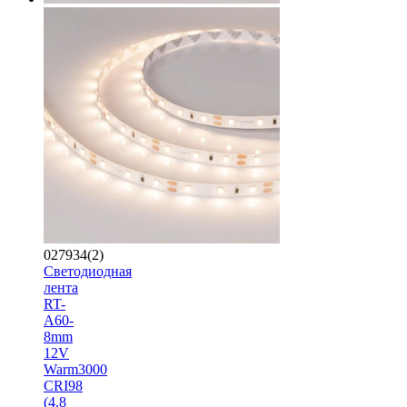
027934(2)
Светодиодная
лента
RT-
A60-
8mm
12V
Warm3000
CRI98
(4.8