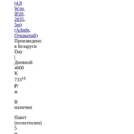
(4.8
W/m,
IP20,
2835,
5m)
(Arlight,
Открытый)
Произведено
в Беларуси
Day
|
Дневной
4000
K
16
733
₽/
м
В
наличии
Пакет
(полиэтилен)
5
м —