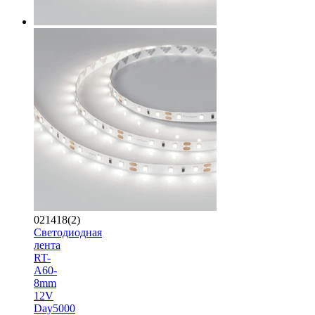
021418(2)
Светодиодная
лента
RT-
A60-
8mm
12V
Day5000