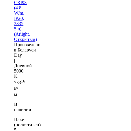
CRI98
(4.8
W/m,
IP20,
2835,
5m)
(Arlight,
Открытый)
Произведено
в Беларуси
Day
|
Дневной
5000
K
16
733
₽/
м
В
наличии
Пакет
(полиэтилен)
5