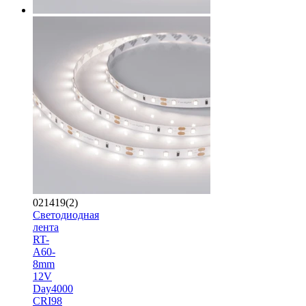
021419(2)
Светодиодная
лента
RT-
A60-
8mm
12V
Day4000
CRI98