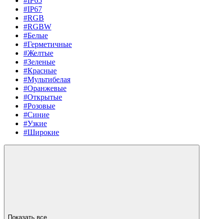
#IP65
#IP67
#RGB
#RGBW
#Белые
#Герметичные
#Желтые
#Зеленые
#Красные
#Мультибелая
#Оранжевые
#Открытые
#Розовые
#Синие
#Узкие
#Широкие
Показать все