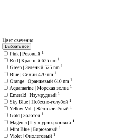
Цвет свечения
Выбрать все
1
Pink | Розовый
1
Red | Красный 625 nm
1
Green | Зелёный 525 nm
1
Blue | Синий 470 nm
1
Orange | Оранжевый 610 nm
1
Aquamarine | Морская волна
1
Emerald | Изумрудный
1
Sky Blue | Небесно-голубой
1
Yellow Volt | Жёлто-зелёный
1
Gold | Золотой
1
Magenta | Пурпурно-розовый
1
Mint Blue | Бирюзовый
1
Violet | Фиолетовый