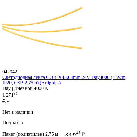
042942
Светодиодная лента COB-X480-4mm 24V Day4000 (4 W/m,
IP20, CSP, 2.75m) (Arlight, -)
Day | Дневной 4000 K
81
1 271
₽/м
Нет в наличии
Под заказ
48
Пакет (полиэтилен) 2.75 м —
3 497
₽