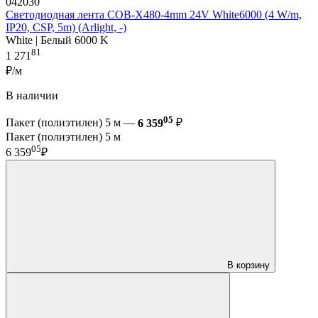
042030
Светодиодная лента COB-X480-4mm 24V White6000 (4 W/m,
IP20, CSP, 5m) (Arlight, -)
White | Белый 6000 K
81
1 271
₽/м
В наличии
05
Пакет (полиэтилен) 5 м —
6 359
₽
Пакет (полиэтилен) 5 м
05
6 359
₽
В корзину