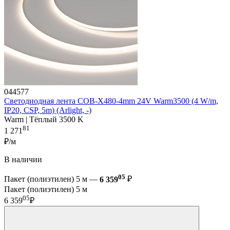
044577
Светодиодная лента COB-X480-4mm 24V Warm3500 (4 W/m,
IP20, CSP, 5m) (Arlight, -)
Warm | Тёплый 3500 K
81
1 271
₽/м
В наличии
05
Пакет (полиэтилен) 5 м —
6 359
₽
Пакет (полиэтилен) 5 м
05
6 359
₽