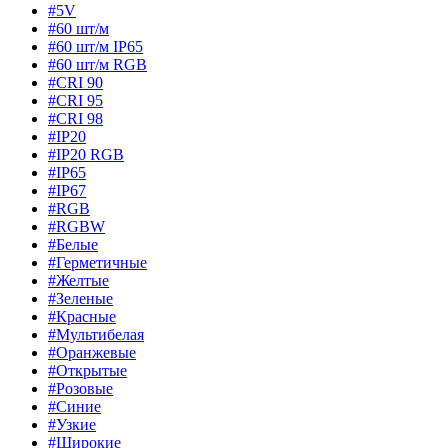
#5V
#60 шт/м
#60 шт/м IP65
#60 шт/м RGB
#CRI 90
#CRI 95
#CRI 98
#IP20
#IP20 RGB
#IP65
#IP67
#RGB
#RGBW
#Белые
#Герметичные
#Желтые
#Зеленые
#Красные
#Мультибелая
#Оранжевые
#Открытые
#Розовые
#Синие
#Узкие
#Широкие