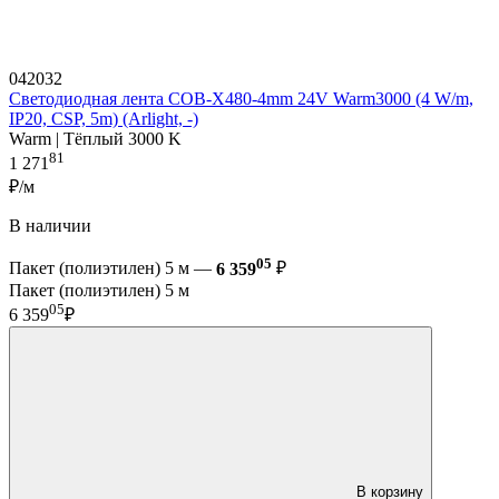
042032
Светодиодная лента COB-X480-4mm 24V Warm3000 (4 W/m,
IP20, CSP, 5m) (Arlight, -)
Warm | Тёплый 3000 K
81
1 271
₽/м
В наличии
05
Пакет (полиэтилен) 5 м —
6 359
₽
Пакет (полиэтилен) 5 м
05
6 359
₽
В корзину