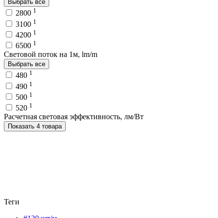
Выбрать все
1
2800
1
3100
1
4200
1
6500
Световой поток на 1м, lm/m
Выбрать все
1
480
1
490
1
500
1
520
Расчетная световая эффективность, лм/Вт
Показать 4 товара
Теги