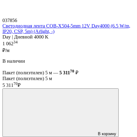
037856
Светодиодная лента COB-X504-5mm 12V Day4000 (6.5 W/m,
IP20, CSP, 5m) (Arlight, -)
Day | Дневной 4000 K
34
1 062
₽/м
В наличии
70
Пакет (полиэтилен) 5 м —
5 311
₽
Пакет (полиэтилен) 5 м
70
5 311
₽
В корзину