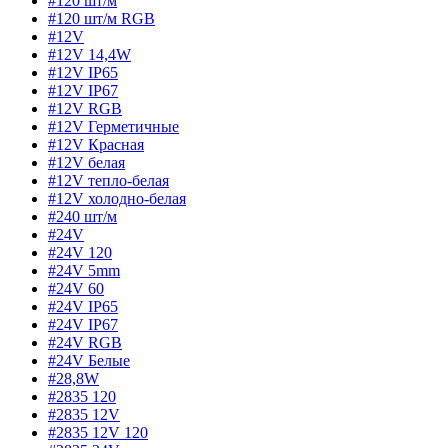
#120 шт/м
#120 шт/м RGB
#12V
#12V 14,4W
#12V IP65
#12V IP67
#12V RGB
#12V Герметичные
#12V Красная
#12V белая
#12V тепло-белая
#12V холодно-белая
#240 шт/м
#24V
#24V 120
#24V 5mm
#24V 60
#24V IP65
#24V IP67
#24V RGB
#24V Белые
#28,8W
#2835 120
#2835 12V
#2835 12V 120