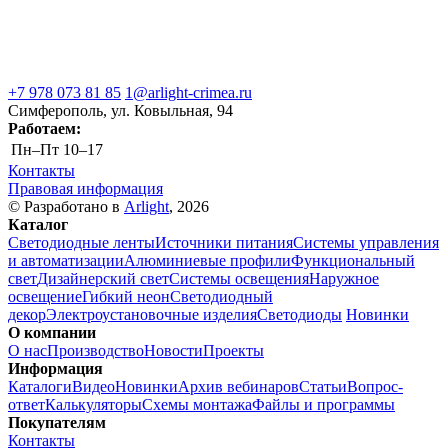
+7 978 073 81 85
1@arlight-crimea.ru
Симферополь, ул. Ковыльная, 94
Работаем:
Пн–Пт
10–17
Контакты
Правовая информация
© Разработано в
Arlight
, 2026
Каталог
Светодиодные ленты
Источники питания
Системы управления
и автоматизации
Алюминиевые профили
Функциональный
свет
Дизайнерский свет
Системы освещения
Наружное
освещение
Гибкий неон
Светодиодный
декор
Электроустановочные изделия
Светодиоды
Новинки
О компании
О нас
Производство
Новости
Проекты
Информация
Каталоги
Видео
Новинки
Архив вебинаров
Статьи
Вопрос-
ответ
Калькуляторы
Схемы монтажа
Файлы и программы
Покупателям
Контакты