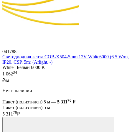
041788
Светодиодная лента COB-X504-5mm 12V White6000 (6.5 W/m,
IP20, CSP, 5m) (Arlight, -)
White | Белый 6000 K
34
1 062
₽/м
Нет в наличии
70
Пакет (полиэтилен) 5 м —
5 311
₽
Пакет (полиэтилен) 5 м
70
5 311
₽