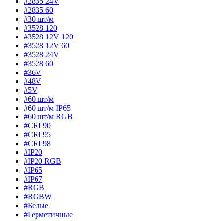
#2835 24V
#2835 60
#30 шт/м
#3528 120
#3528 12V 120
#3528 12V 60
#3528 24V
#3528 60
#36V
#48V
#5V
#60 шт/м
#60 шт/м IP65
#60 шт/м RGB
#CRI 90
#CRI 95
#CRI 98
#IP20
#IP20 RGB
#IP65
#IP67
#RGB
#RGBW
#Белые
#Герметичные