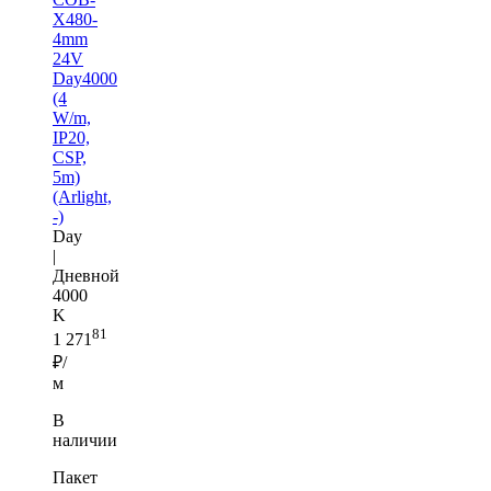
X480-
4mm
24V
Day4000
(4
W/m,
IP20,
CSP,
5m)
(Arlight,
-)
Day
|
Дневной
4000
K
81
1 271
₽/
м
В
наличии
Пакет