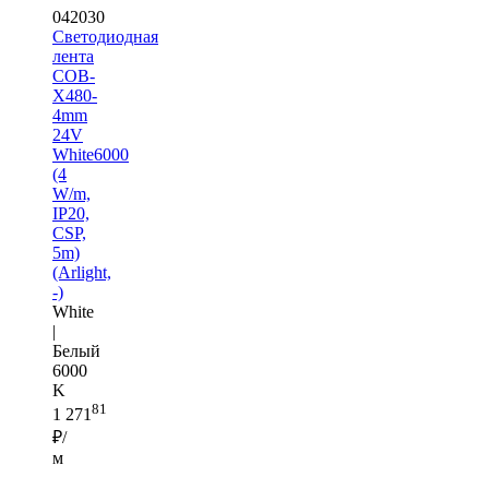
042030
Светодиодная
лента
COB-
X480-
4mm
24V
White6000
(4
W/m,
IP20,
CSP,
5m)
(Arlight,
-)
White
|
Белый
6000
K
81
1 271
₽/
м