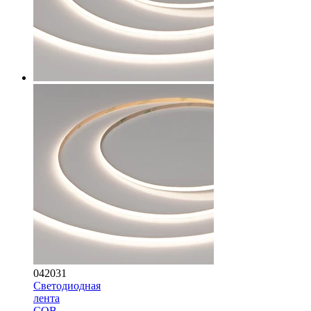
042031
Светодиодная
лента
COB-