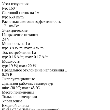
Угол излучения
typ: 160 °
Световой поток на 1м
typ: 650 lm/m
Расчетная световая эффективность
171 лм/Вт
Электрические
Напряжение питания
24 V
Мощность на 1м
typ: 3.8 W/m; max: 4 W/m
Ток потребления 1м
typ: 0.16 A/m; max: 0.17 A/m
Мощность
typ: 19 W; max: 20 W
Предельное отклонение напряжения ±
0.25 В
Эксплуатационные
Диапазон рабочих температур
min: -30 °C; max: 45 °C
Место применения
Только в помещении
Управление
Входной сигнал
PWM СV (ШИМ по напряжению)