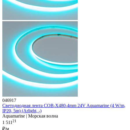
046917
Светодиодная лента COB-X480-4mm 24V Aquamarine (4 W/m,
IP20, 5m) (Arlight, -)
Aquamarine | Морская волна
21
1 511
₽/м