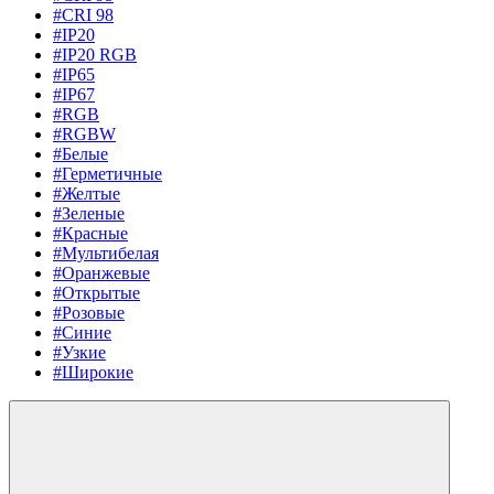
#CRI 98
#IP20
#IP20 RGB
#IP65
#IP67
#RGB
#RGBW
#Белые
#Герметичные
#Желтые
#Зеленые
#Красные
#Мультибелая
#Оранжевые
#Открытые
#Розовые
#Синие
#Узкие
#Широкие