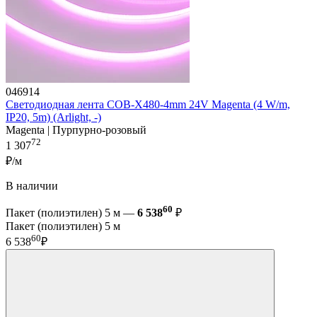
046914
Светодиодная лента COB-X480-4mm 24V Magenta (4 W/m,
IP20, 5m) (Arlight, -)
Magenta | Пурпурно-розовый
72
1 307
₽/м
В наличии
60
Пакет (полиэтилен) 5 м —
6 538
₽
Пакет (полиэтилен) 5 м
60
6 538
₽