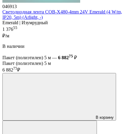
046913
Светодиодная лента COB-X480-4mm 24V Emerald (4 W/m,
IP20, 5m) (Arlight, -)
Emerald | Изумрудный
55
1 376
₽/м
В наличии
75
Пакет (полиэтилен) 5 м —
6 882
₽
Пакет (полиэтилен) 5 м
75
6 882
₽
В корзину