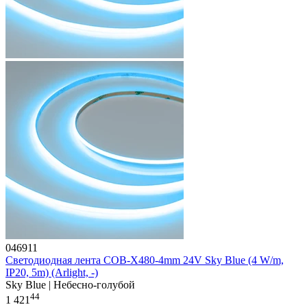
046911
Светодиодная лента COB-X480-4mm 24V Sky Blue (4 W/m,
IP20, 5m) (Arlight, -)
Sky Blue | Небесно-голубой
44
1 421