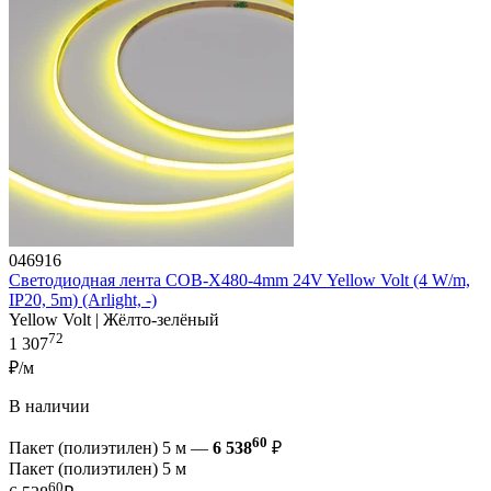
046916
Светодиодная лента COB-X480-4mm 24V Yellow Volt (4 W/m,
IP20, 5m) (Arlight, -)
Yellow Volt | Жёлто-зелёный
72
1 307
₽/м
В наличии
60
Пакет (полиэтилен) 5 м —
6 538
₽
Пакет (полиэтилен) 5 м
60