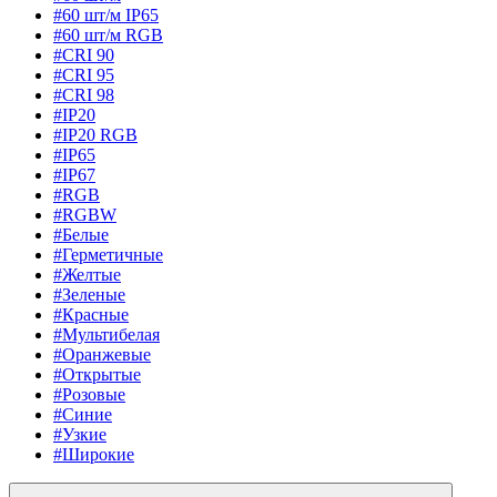
#60 шт/м IP65
#60 шт/м RGB
#CRI 90
#CRI 95
#CRI 98
#IP20
#IP20 RGB
#IP65
#IP67
#RGB
#RGBW
#Белые
#Герметичные
#Желтые
#Зеленые
#Красные
#Мультибелая
#Оранжевые
#Открытые
#Розовые
#Синие
#Узкие
#Широкие