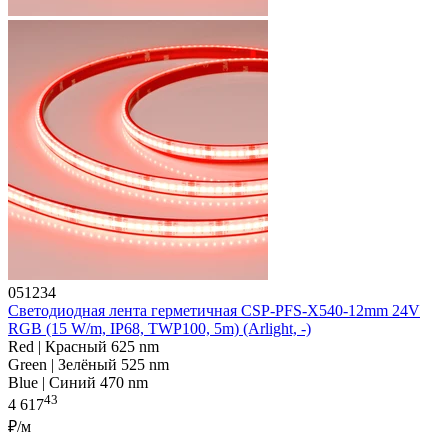
051234
Светодиодная лента герметичная CSP-PFS-X540-12mm 24V
RGB (15 W/m, IP68, TWP100, 5m) (Arlight, -)
Red | Красный 625 nm
Green | Зелёный 525 nm
Blue | Синий 470 nm
43
4 617
₽/м