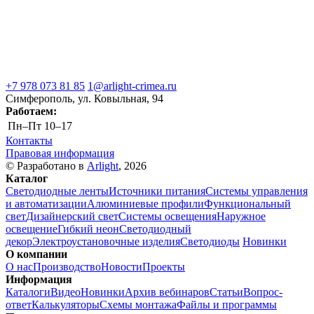
+7 978 073 81 85
1@arlight-crimea.ru
Симферополь, ул. Ковыльная, 94
Работаем:
Пн–Пт
10–17
Контакты
Правовая информация
© Разработано в
Arlight
, 2026
Каталог
Светодиодные ленты
Источники питания
Системы управления
и автоматизации
Алюминиевые профили
Функциональный
свет
Дизайнерский свет
Системы освещения
Наружное
освещение
Гибкий неон
Светодиодный
декор
Электроустановочные изделия
Светодиоды
Новинки
О компании
О нас
Производство
Новости
Проекты
Информация
Каталоги
Видео
Новинки
Архив вебинаров
Статьи
Вопрос-
ответ
Калькуляторы
Схемы монтажа
Файлы и программы