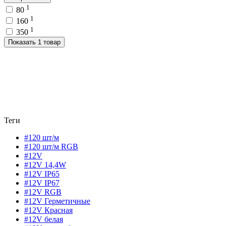
1
80
1
160
1
350
Показать 1 товар
Теги
#120 шт/м
#120 шт/м RGB
#12V
#12V 14,4W
#12V IP65
#12V IP67
#12V RGB
#12V Герметичные
#12V Красная
#12V белая