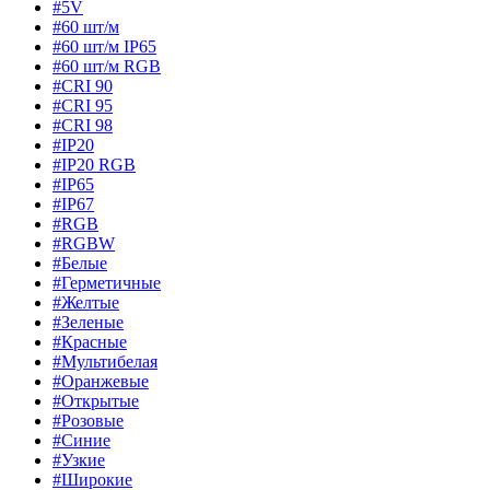
#5V
#60 шт/м
#60 шт/м IP65
#60 шт/м RGB
#CRI 90
#CRI 95
#CRI 98
#IP20
#IP20 RGB
#IP65
#IP67
#RGB
#RGBW
#Белые
#Герметичные
#Желтые
#Зеленые
#Красные
#Мультибелая
#Оранжевые
#Открытые
#Розовые
#Синие
#Узкие
#Широкие