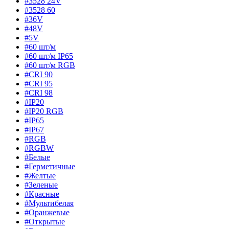
#3528 24V
#3528 60
#36V
#48V
#5V
#60 шт/м
#60 шт/м IP65
#60 шт/м RGB
#CRI 90
#CRI 95
#CRI 98
#IP20
#IP20 RGB
#IP65
#IP67
#RGB
#RGBW
#Белые
#Герметичные
#Желтые
#Зеленые
#Красные
#Мультибелая
#Оранжевые
#Открытые