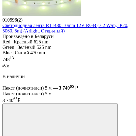
010596(2)
Светодиодная лента RT-B30-10mm 12V RGB (7.2 W/m, IP20,
5060, 5m) (Arlight, Открытый)
Произведено в Беларуси
Red | Красный 625 nm
Green | Зелёный 525 nm
Blue | Синий 470 nm
13
748
₽/м
В наличии
65
Пакет (полиэтилен) 5 м —
3 740
₽
Пакет (полиэтилен) 5 м
65
3 740
₽