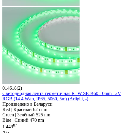
014618(2)
Светодиодная лента герметичная RTW-SE-B60-10mm 12V
RGB (14.4 W/m, IP65, 5060, 5m) (Arlight, -)
Произведено в Беларуси
Red | Красный 625 nm
Green | Зелёный 525 nm
Blue | Синий 470 nm
87
1 449