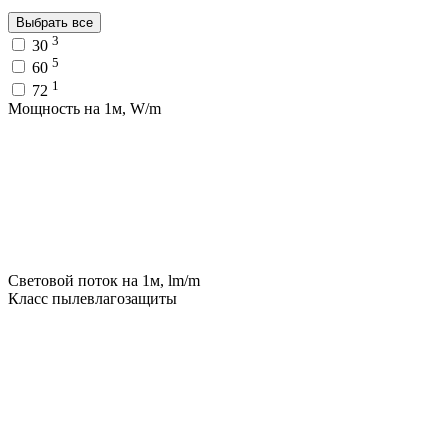
Выбрать все
3
30
5
60
1
72
Мощность на 1м, W/m
Световой поток на 1м, lm/m
Класс пылевлагозащиты