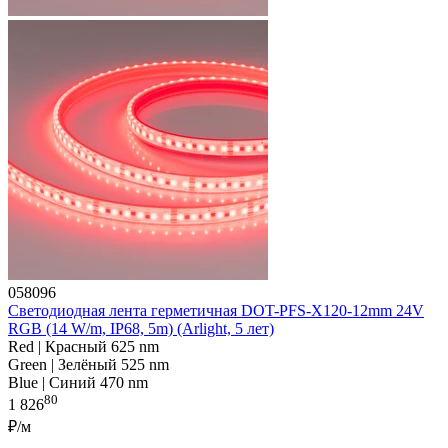
058096
Светодиодная лента герметичная DOT-PFS-X120-12mm 24V
RGB (14 W/m, IP68, 5m) (Arlight, 5 лет)
Red | Красный 625 nm
Green | Зелёный 525 nm
Blue | Синий 470 nm
80
1 826
₽/м