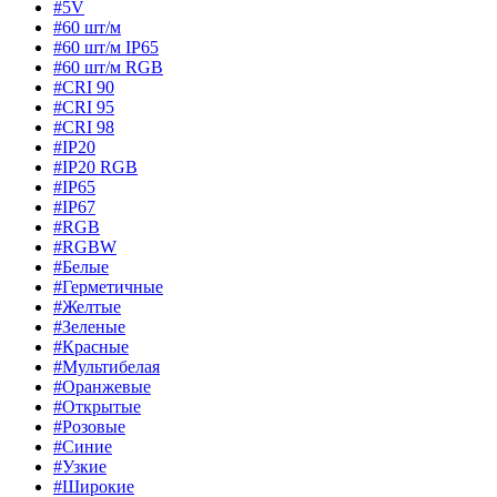
#5V
#60 шт/м
#60 шт/м IP65
#60 шт/м RGB
#CRI 90
#CRI 95
#CRI 98
#IP20
#IP20 RGB
#IP65
#IP67
#RGB
#RGBW
#Белые
#Герметичные
#Желтые
#Зеленые
#Красные
#Мультибелая
#Оранжевые
#Открытые
#Розовые
#Синие
#Узкие
#Широкие