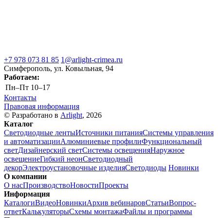
+7 978 073 81 85
1@arlight-crimea.ru
Симферополь, ул. Ковыльная, 94
Работаем:
Пн–Пт
10–17
Контакты
Правовая информация
© Разработано в
Arlight
, 2026
Каталог
Светодиодные ленты
Источники питания
Системы управления
и автоматизации
Алюминиевые профили
Функциональный
свет
Дизайнерский свет
Системы освещения
Наружное
освещение
Гибкий неон
Светодиодный
декор
Электроустановочные изделия
Светодиоды
Новинки
О компании
О нас
Производство
Новости
Проекты
Информация
Каталоги
Видео
Новинки
Архив вебинаров
Статьи
Вопрос-
ответ
Калькуляторы
Схемы монтажа
Файлы и программы