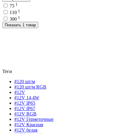
1
75
1
110
1
300
Показать 1 товар
Теги
#120 шт/м
#120 шт/м RGB
#12V
#12V 14,4W
#12V IP65
#12V IP67
#12V RGB
#12V Герметичные
#12V Красная
#12V белая