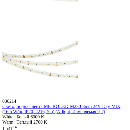
036214
Светодиодная лента MICROLED-M280-8mm 24V Day-MIX
(16.5 W/m, IP20, 2216, 5m) (Arlight, Изменяемая ЦТ)
White | Белый 6000 K
Warm | Тёплый 2700 K
14
1 541