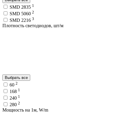
1
SMD 2835
2
SMD 5060
3
SMD 2216
Плотность светодиодов, шт/м
Выбрать все
2
60
1
168
1
240
2
280
Мощность на 1м, W/m