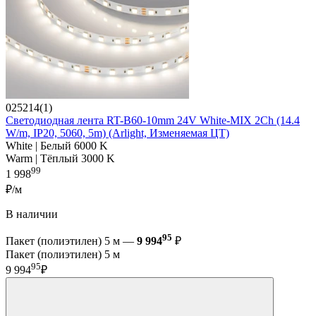
025214(1)
Светодиодная лента RT-B60-10mm 24V White-MIX 2Ch (14.4
W/m, IP20, 5060, 5m) (Arlight, Изменяемая ЦТ)
White | Белый 6000 K
Warm | Тёплый 3000 K
99
1 998
₽/м
В наличии
95
Пакет (полиэтилен) 5 м —
9 994
₽
Пакет (полиэтилен) 5 м
95
9 994
₽