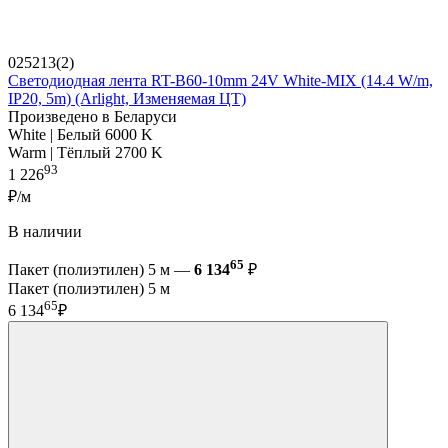
025213(2)
Светодиодная лента RT-B60-10mm 24V White-MIX (14.4 W/m,
IP20, 5m) (Arlight, Изменяемая ЦТ)
Произведено в Беларуси
White | Белый 6000 K
Warm | Тёплый 2700 K
93
1 226
₽/м
В наличии
65
Пакет (полиэтилен) 5 м —
6 134
₽
Пакет (полиэтилен) 5 м
65
6 134
₽