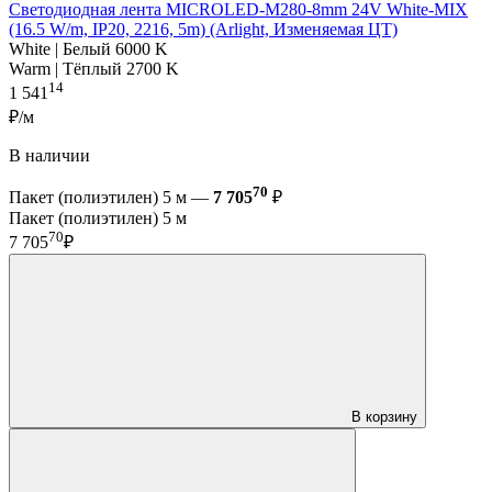
Светодиодная лента MICROLED-M280-8mm 24V White-MIX
(16.5 W/m, IP20, 2216, 5m) (Arlight, Изменяемая ЦТ)
White | Белый 6000 K
Warm | Тёплый 2700 K
14
1 541
₽/м
В наличии
70
Пакет (полиэтилен) 5 м —
7 705
₽
Пакет (полиэтилен) 5 м
70
7 705
₽
В корзину