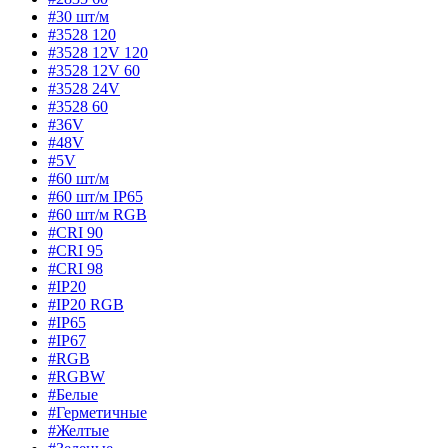
#30 шт/м
#3528 120
#3528 12V 120
#3528 12V 60
#3528 24V
#3528 60
#36V
#48V
#5V
#60 шт/м
#60 шт/м IP65
#60 шт/м RGB
#CRI 90
#CRI 95
#CRI 98
#IP20
#IP20 RGB
#IP65
#IP67
#RGB
#RGBW
#Белые
#Герметичные
#Желтые