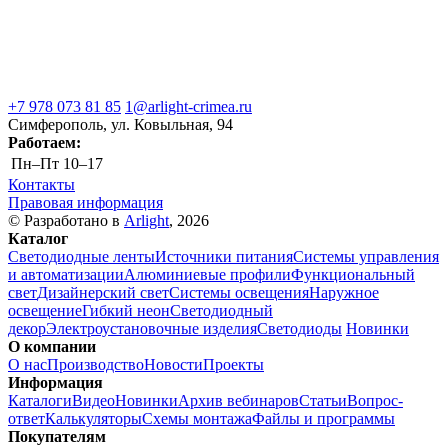
+7 978 073 81 85
1@arlight-crimea.ru
Симферополь, ул. Ковыльная, 94
Работаем:
Пн–Пт
10–17
Контакты
Правовая информация
© Разработано в
Arlight
, 2026
Каталог
Светодиодные ленты
Источники питания
Системы управления
и автоматизации
Алюминиевые профили
Функциональный
свет
Дизайнерский свет
Системы освещения
Наружное
освещение
Гибкий неон
Светодиодный
декор
Электроустановочные изделия
Светодиоды
Новинки
О компании
О нас
Производство
Новости
Проекты
Информация
Каталоги
Видео
Новинки
Архив вебинаров
Статьи
Вопрос-
ответ
Калькуляторы
Схемы монтажа
Файлы и программы
Покупателям