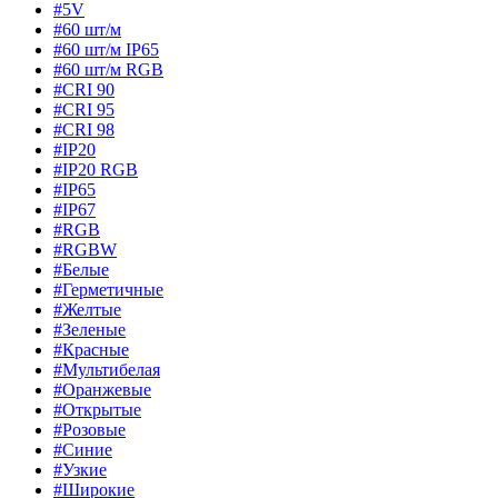
#5V
#60 шт/м
#60 шт/м IP65
#60 шт/м RGB
#CRI 90
#CRI 95
#CRI 98
#IP20
#IP20 RGB
#IP65
#IP67
#RGB
#RGBW
#Белые
#Герметичные
#Желтые
#Зеленые
#Красные
#Мультибелая
#Оранжевые
#Открытые
#Розовые
#Синие
#Узкие
#Широкие