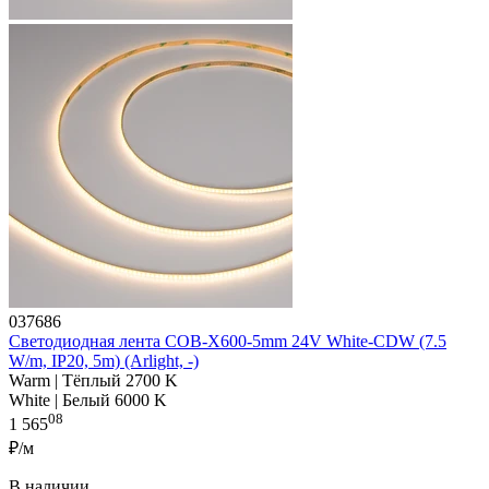
037686
Светодиодная лента COB-X600-5mm 24V White-CDW (7.5
W/m, IP20, 5m) (Arlight, -)
Warm | Тёплый 2700 K
White | Белый 6000 K
08
1 565
₽/м
В наличии