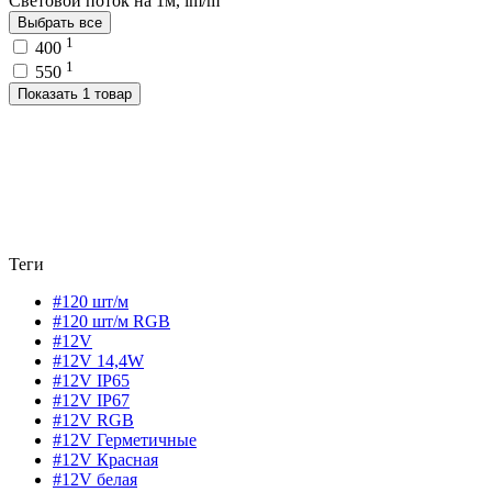
Световой поток на 1м, lm/m
Выбрать все
1
400
1
550
Показать 1 товар
Теги
#120 шт/м
#120 шт/м RGB
#12V
#12V 14,4W
#12V IP65
#12V IP67
#12V RGB
#12V Герметичные
#12V Красная
#12V белая