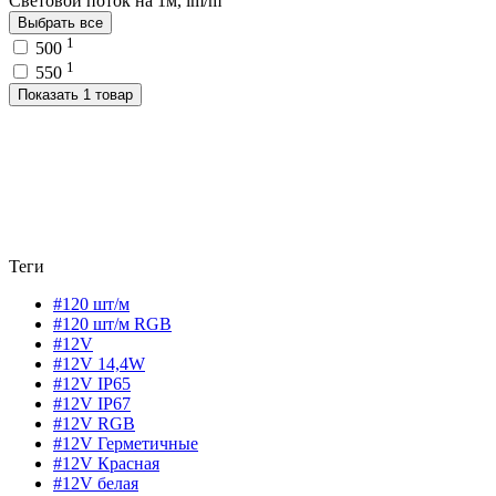
Световой поток на 1м, lm/m
Выбрать все
1
500
1
550
Показать 1 товар
Теги
#120 шт/м
#120 шт/м RGB
#12V
#12V 14,4W
#12V IP65
#12V IP67
#12V RGB
#12V Герметичные
#12V Красная
#12V белая