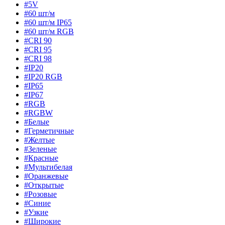
#5V
#60 шт/м
#60 шт/м IP65
#60 шт/м RGB
#CRI 90
#CRI 95
#CRI 98
#IP20
#IP20 RGB
#IP65
#IP67
#RGB
#RGBW
#Белые
#Герметичные
#Желтые
#Зеленые
#Красные
#Мультибелая
#Оранжевые
#Открытые
#Розовые
#Синие
#Узкие
#Широкие