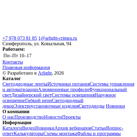
+7 978 073 81 85
1@arlight-crimea.ru
Симферополь, ул. Ковыльная, 94
Работаем:
Пн–Пт
10–17
Контакты
Правовая информация
© Разработано в
Arlight
, 2026
Каталог
Светодиодные ленты
Источники питания
Системы управления
и автоматизации
Алюминиевые профили
Функциональный
свет
Дизайнерский свет
Системы освещения
Наружное
освещение
Гибкий неон
Светодиодный
декор
Электроустановочные изделия
Светодиоды
Новинки
О компании
О нас
Производство
Новости
Проекты
Информация
Каталоги
Видео
Новинки
Архив вебинаров
Статьи
Вопрос-
ответ
Калькуляторы
Схемы монтажа
Файлы и программы