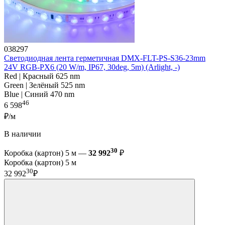
038297
Светодиодная лента герметичная DMX-FLT-PS-S36-23mm
24V RGB-PX6 (20 W/m, IP67, 30deg, 5m) (Arlight, -)
Red | Красный 625 nm
Green | Зелёный 525 nm
Blue | Синий 470 nm
46
6 598
₽/м
В наличии
30
Коробка (картон) 5 м —
32 992
₽
Коробка (картон) 5 м
30
32 992
₽