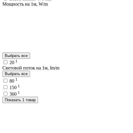
Мощность на 1м, W/m
Выбрать все
1
20
Световой поток на 1м, lm/m
Выбрать все
1
80
1
150
1
360
Показать 1 товар