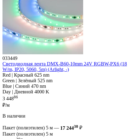
033449
Светодиодная лента DMX-B60-10mm 24V RGBW-PX6 (18
W/m, IP20, 5060, 5m) (Arlight, -)
Red | Красный 625 nm
Green | Зелёный 525 nm
Blue | Синий 470 nm
Day | Дневной 4000 K
86
3 448
₽/м
В наличии
30
Пакет (полиэтилен) 5 м —
17 244
₽
Пакет (полиэтилен) 5 м