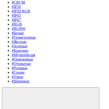
#CRI 98
#IP20
#IP20 RGB
#IP65
#IP67
#RGB
#RGBW
#Белые
#Герметичные
#Желтые
#Зеленые
#Красные
#Мультибелая
#Оранжевые
#Открытые
#Розовые
#Синие
#Узкие
#Широкие