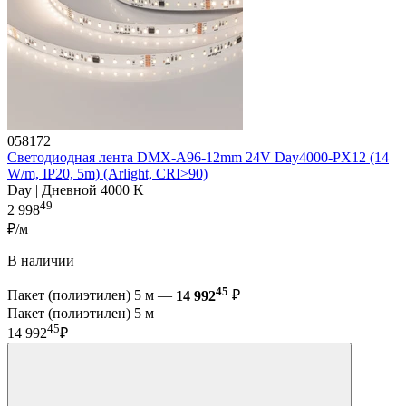
058172
Светодиодная лента DMX-A96-12mm 24V Day4000-PX12 (14
W/m, IP20, 5m) (Arlight, CRI>90)
Day | Дневной 4000 K
49
2 998
₽/м
В наличии
45
Пакет (полиэтилен) 5 м —
14 992
₽
Пакет (полиэтилен) 5 м
45
14 992
₽