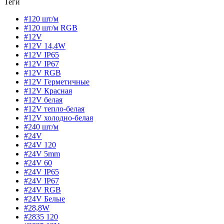
Теги
#120 шт/м
#120 шт/м RGB
#12V
#12V 14,4W
#12V IP65
#12V IP67
#12V RGB
#12V Герметичные
#12V Красная
#12V белая
#12V тепло-белая
#12V холодно-белая
#240 шт/м
#24V
#24V 120
#24V 5mm
#24V 60
#24V IP65
#24V IP67
#24V RGB
#24V Белые
#28,8W
#2835 120