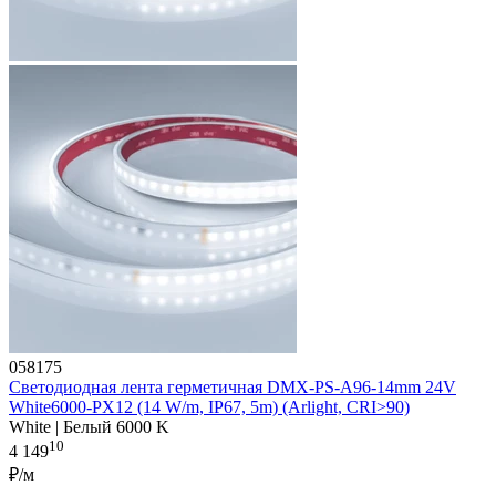
058175
Светодиодная лента герметичная DMX-PS-A96-14mm 24V
White6000-PX12 (14 W/m, IP67, 5m) (Arlight, CRI>90)
White | Белый 6000 K
10
4 149
₽/м