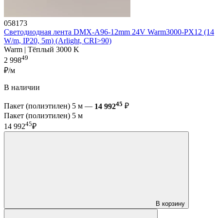
058173
Светодиодная лента DMX-A96-12mm 24V Warm3000-PX12 (14
W/m, IP20, 5m) (Arlight, CRI>90)
Warm | Тёплый 3000 K
49
2 998
₽/м
В наличии
45
Пакет (полиэтилен) 5 м —
14 992
₽
Пакет (полиэтилен) 5 м
45
14 992
₽
В корзину