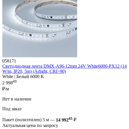
058171
Светодиодная лента DMX-A96-12mm 24V White6000-PX12 (14
W/m, IP20, 5m) (Arlight, CRI>90)
White | Белый 6000 K
49
2 998
₽/м
Нет в наличии
Под заказ
45
Пакет (полиэтилен) 5 м —
14 992
₽
Актуальная цена по запросу