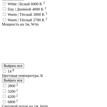
2
White | Белый 6000 K
2
Day | Дневной 4000 K
2
Warm | Тёплый 3000 K
2
Warm | Тёплый 2700 K
Мощность на 1м, W/m
Выбрать все
8
14
Цветовая температура, K
Выбрать все
2
2800
2
3200
2
4200
2
6800
Световой поток на 1м, lm/m