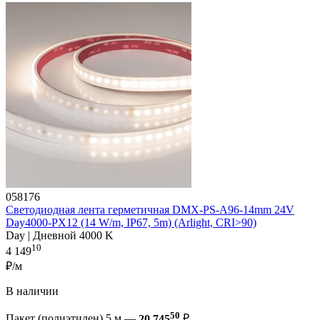
058176
Светодиодная лента герметичная DMX-PS-A96-14mm 24V
Day4000-PX12 (14 W/m, IP67, 5m) (Arlight, CRI>90)
Day | Дневной 4000 K
10
4 149
₽/м
В наличии
50
Пакет (полиэтилен) 5 м —
20 745
₽