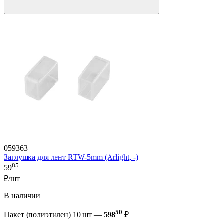
059363
Заглушка для лент RTW-5mm (Arlight, -)
85
59
₽/шт
В наличии
50
Пакет (полиэтилен) 10 шт —
598
₽