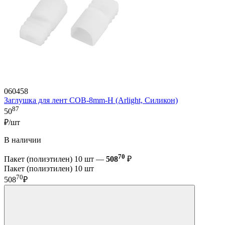
060458
Заглушка для лент COB-8mm-H (Arlight, Силикон)
87
50
₽/шт
В наличии
70
Пакет (полиэтилен) 10 шт —
508
₽
Пакет (полиэтилен) 10 шт
70
508
₽