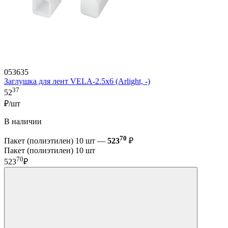
053635
Заглушка для лент VELA-2.5x6 (Arlight, -)
37
52
₽/шт
В наличии
70
Пакет (полиэтилен) 10 шт —
523
₽
Пакет (полиэтилен) 10 шт
70
523
₽