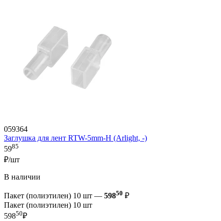
059364
Заглушка для лент RTW-5mm-H (Arlight, -)
85
59
₽/шт
В наличии
50
Пакет (полиэтилен) 10 шт —
598
₽
Пакет (полиэтилен) 10 шт
50
598
₽