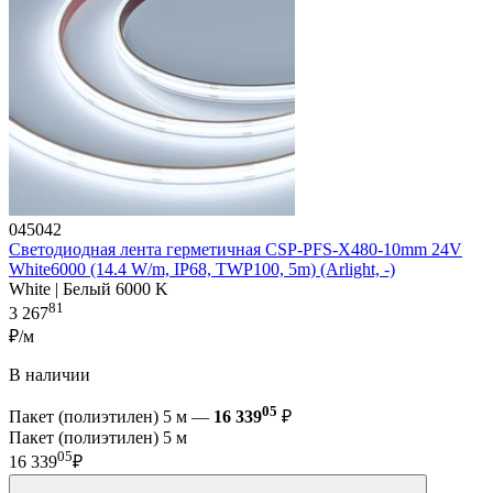
045042
Светодиодная лента герметичная CSP-PFS-X480-10mm 24V
White6000 (14.4 W/m, IP68, TWP100, 5m) (Arlight, -)
White | Белый 6000 K
81
3 267
₽/м
В наличии
05
Пакет (полиэтилен) 5 м —
16 339
₽
Пакет (полиэтилен) 5 м
05
16 339
₽