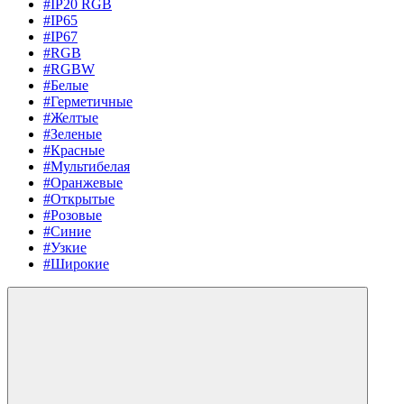
#IP20 RGB
#IP65
#IP67
#RGB
#RGBW
#Белые
#Герметичные
#Желтые
#Зеленые
#Красные
#Мультибелая
#Оранжевые
#Открытые
#Розовые
#Синие
#Узкие
#Широкие