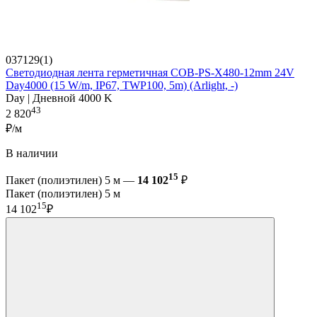
037129(1)
Светодиодная лента герметичная COB-PS-X480-12mm 24V
Day4000 (15 W/m, IP67, TWP100, 5m) (Arlight, -)
Day | Дневной 4000 K
43
2 820
₽/м
В наличии
15
Пакет (полиэтилен) 5 м —
14 102
₽
Пакет (полиэтилен) 5 м
15
14 102
₽