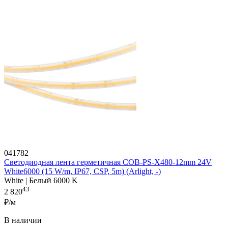
041782
Светодиодная лента герметичная COB-PS-X480-12mm 24V
White6000 (15 W/m, IP67, CSP, 5m) (Arlight, -)
White | Белый 6000 K
43
2 820
₽/м
В наличии