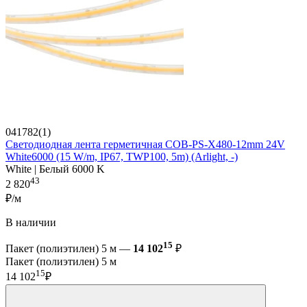
041782(1)
Светодиодная лента герметичная COB-PS-X480-12mm 24V
White6000 (15 W/m, IP67, TWP100, 5m) (Arlight, -)
White | Белый 6000 K
43
2 820
₽/м
В наличии
15
Пакет (полиэтилен) 5 м —
14 102
₽
Пакет (полиэтилен) 5 м
15
14 102
₽